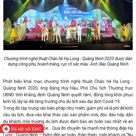
Chương trình nghệ thuật Chào hè Hạ Long - Quảng Ninh 2020 được dàn
dựng công phu, hoành tráng, rực rỡ sắc màu. Ảnh: Báo Quảng Ninh
Phát biểu khai mạc chương trình nghệ thuật Chào hè Hạ Long -
Quảng Ninh 2020, ông Đặng Huy Hậu, Phó Chủ tịch Thường trực
UBND tỉnh khẳng định Quảng Ninh quyết tâm, đồng lòng khôi phục
kinh tế, lấy lại đà tăng trưởng cho du lịch sau đại dịch Covid-19.
Trong đó tập trung các biện pháp như miễn, giảm phí và lệ phí để kích
cầu du lịch; đưa vào khai thác các sản phẩm mới, độc đáo hấp dẫn
du khách; môi trường du lịch được đảm bảo an toàn cao nhất về an
ninh trật tự và sức khỏe... Qua đó chuyển tải mạnh mẽ thông điệp Hạ
Đã kết nối EMC
Long - Quảng Ninh – Điểm đến an toàn, thân thiện, mến khách và “Nụ