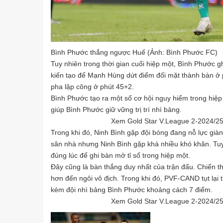
Bình Phước thắng ngược Huế (Ảnh: Bình Phước FC)
Tuy nhiên trong thời gian cuối hiệp một, Bình Phước g
kiến tạo để Mạnh Hùng dứt điểm đối mặt thành bàn ở p
pha lập công ở phút 45+2.
Bình Phước tạo ra một số cơ hội nguy hiểm trong hiệ
giúp Bình Phước giữ vững trị trí nhì bảng.
Xem Gold Star V.League 2-2024/25 đỉ
Trong khi đó, Ninh Bình gặp đội bóng đang nỗ lực gi
sân nhà nhưng Ninh Bình gặp khá nhiều khó khăn. Tuy
đúng lúc để ghi bàn mở tỉ số trong hiệp một.
Đây cũng là bàn thắng duy nhất của trận đấu. Chiến t
hơn đến ngôi vô địch. Trong khi đó, PVF-CAND tụt lại t
kém đội nhì bảng Bình Phước khoảng cách 7 điểm.
Xem Gold Star V.League 2-2024/25 đỉ