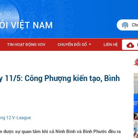
N TỬ
ÓI VIỆT NAM
Ch
TIN HOẠT ĐỘNG VOV
CHUYỂN ĐỔI SỐ
LIÊN HỆ
...
y 11/5: Công Phượng kiến tạo, Bình
vòng 12 V-League
n được sự quan tâm khi cả Ninh Bình và Bình Phước đều ra