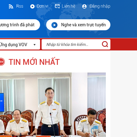
Rss
Đơn vị
Liên hệ
Đăng nhập
ương trình đã phát
Nghe và xem trực tuyến
Ứng dụng VOV
TIN MỚI NHẤT