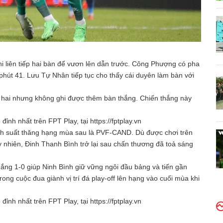
hi liên tiếp hai bàn để vươn lên dẫn trước. Công Phượng có pha
hút 41. Lưu Tự Nhân tiếp tục cho thấy cái duyên làm bàn với
p hai nhưng không ghi được thêm bàn thắng. Chiến thắng này
nh nhất trên FPT Play, tại https://fptplay.vn
ành suất thăng hạng mùa sau là PVF-CAND. Dù được chơi trên
 nhiên, Đinh Thanh Bình trở lại sau chấn thương đã toả sáng
hắng 1-0 giúp Ninh Bình giữ vững ngôi đầu bảng và tiến gần
rong cuộc đua giành vị trí đá play-off lên hạng vào cuối mùa khi
nh nhất trên FPT Play, tại https://fptplay.vn