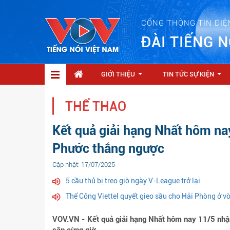
CỔNG THÔNG TIN ĐIỆ
ĐÀI TIẾNG N
GIỚI THIỆU
TIN TỨC SỰ KIỆN
...
...
THỂ THAO
Kết quả giải hạng Nhất hôm na
Phước thắng ngược
Cập nhật: 17/07/2025
5 cầu thủ bị treo giò ngày V-League trở lại
Thể Công Viettel quyết gieo sầu cho Hải Phòng ở 
VOV.VN - Kết quả giải hạng Nhất hôm nay 11/5 nhậ