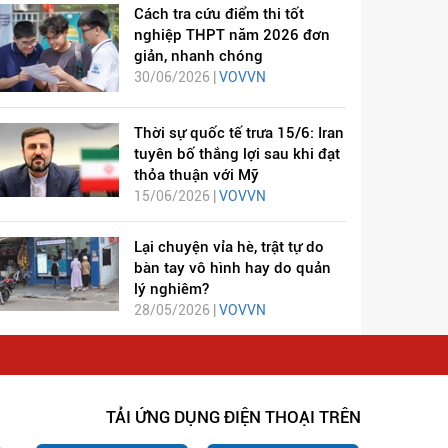
Cách tra cứu điểm thi tốt
nghiệp THPT năm 2026 đơn
giản, nhanh chóng
30/06/2026 |
VOVVN
Thời sự quốc tế trưa 15/6: Iran
tuyên bố thắng lợi sau khi đạt
thỏa thuận với Mỹ
15/06/2026 |
VOVVN
Lại chuyện vỉa hè, trật tự do
bàn tay vô hình hay do quản
lý nghiêm?
28/05/2026 |
VOVVN
TẢI ỨNG DỤNG ĐIỆN THOẠI TRÊN