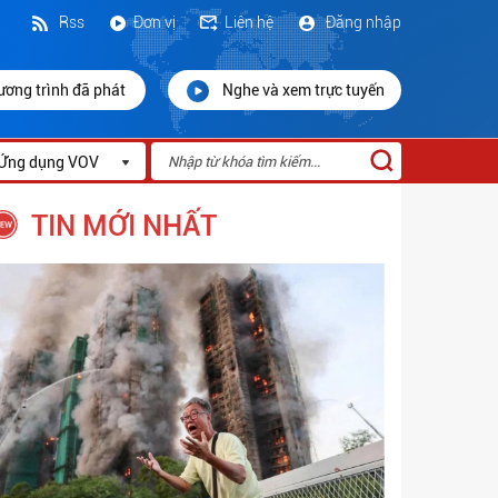
Rss
Đơn vị
Liên hệ
Đăng nhập
ương trình đã phát
Nghe và xem trực tuyến
Ứng dụng VOV
TIN MỚI NHẤT