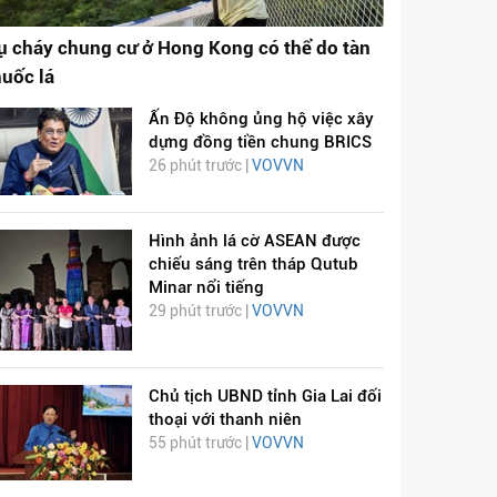
ụ cháy chung cư ở Hong Kong có thể do tàn
huốc lá
Ấn Độ không ủng hộ việc xây
dựng đồng tiền chung BRICS
26 phút trước |
VOVVN
Hình ảnh lá cờ ASEAN được
chiếu sáng trên tháp Qutub
Minar nổi tiếng
29 phút trước |
VOVVN
Chủ tịch UBND tỉnh Gia Lai đối
thoại với thanh niên
55 phút trước |
VOVVN