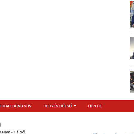
N HOẠT ĐỘNG VOV
CHUYỂN ĐỔI SỐ
LIÊN HỆ
...
M
a Nam - Hà Nội