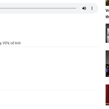
V
t
y, VOV, cổ tích