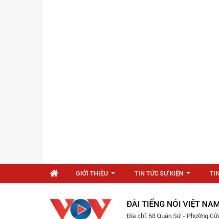
GIỚI THIỆU
TIN TỨC SỰ KIỆN
TI
...
...
ĐÀI TIẾNG NÓI VIỆT NA
Địa chỉ: 58 Quán Sứ - Phường Cử