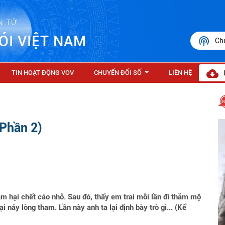
N TỬ
ÓI VIỆT NAM
Ch
TIN HOẠT ĐỘNG VOV
CHUYỂN ĐỔI SỐ
LIÊN HỆ
...
(Phần 2)
âm hại chết cáo nhỏ. Sau đó, thấy em trai mỗi lần đi thăm mộ
i nảy lòng tham. Lần này anh ta lại định bày trò gì... (Kể