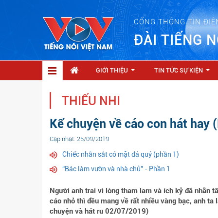
CỔNG THÔNG TIN ĐIỆ
ĐÀI TIẾNG N
GIỚI THIỆU
TIN TỨC SỰ KIỆN
...
...
THIẾU NHI
Kể chuyện về cáo con hát hay 
Cập nhật: 25/09/2019
Chiếc nhẫn sắt có mặt đá quý (phần 1)
“Bác làm vườn và nhà chủ” - Phần 1
Người anh trai vì lòng tham lam và ích kỷ đã nhẫn t
cáo nhỏ thì đều mang về rất nhiều vàng bạc, anh ta lạ
chuyện và hát ru 02/07/2019)