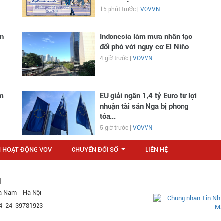
15 phút trước |
VOVVN
ân
Indonesia làm mưa nhân tạo
đối phó với nguy cơ El Niño
4 giờ trước |
VOVVN
ăm
EU giải ngân 1,4 tỷ Euro từ lợi
nhuận tài sản Nga bị phong
tỏa...
5 giờ trước |
VOVVN
N HOẠT ĐỘNG VOV
CHUYỂN ĐỔI SỐ
LIÊN HỆ
...
M
a Nam - Hà Nội
 84-24-39781923