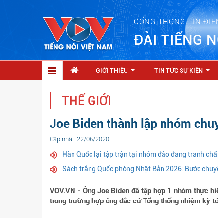
CỔNG THÔNG TIN ĐIỆ
ĐÀI TIẾNG N
GIỚI THIỆU
TIN TỨC SỰ KIỆN
...
...
THẾ GIỚI
Joe Biden thành lập nhóm chuy
Cập nhật: 22/06/2020
Hàn Quốc lại tập trận tại nhóm đảo đang tranh chấ
Sách trắng Quốc phòng Nhật Bản 2026: Bước chuyển
VOV.VN - Ông Joe Biden đã tập hợp 1 nhóm thực hi
trong trường hợp ông đắc cử Tổng thống nhiệm kỳ tớ