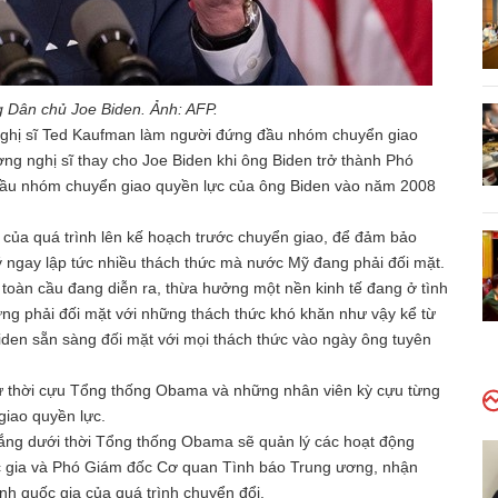
 Dân chủ Joe Biden. Ảnh: AFP.
ghị sĩ Ted Kaufman làm người đứng đầu nhóm chuyển giao
ng nghị sĩ thay cho Joe Biden khi ông Biden trở thành Phó
đầu nhóm chuyển giao quyền lực của ông Biden vào năm 2008
 của quá trình lên kế hoạch trước chuyển giao, để đảm bảo
ý ngay lập tức nhiều thách thức mà nước Mỹ đang phải đối mặt.
ế toàn cầu đang diễn ra, thừa hưởng một nền kinh tế đang ở tình
từng phải đối mặt với những thách thức khó khăn như vậy kể từ
iden sẵn sàng đối mặt với mọi thách thức vào ngày ông tuyên
từ thời cựu Tổng thống Obama và những nhân viên kỳ cựu từng
giao quyền lực.
ắng dưới thời Tổng thống Obama sẽ quản lý các hoạt động
ốc gia và Phó Giám đốc Cơ quan Tình báo Trung ương, nhận
inh quốc gia của quá trình chuyển đổi.