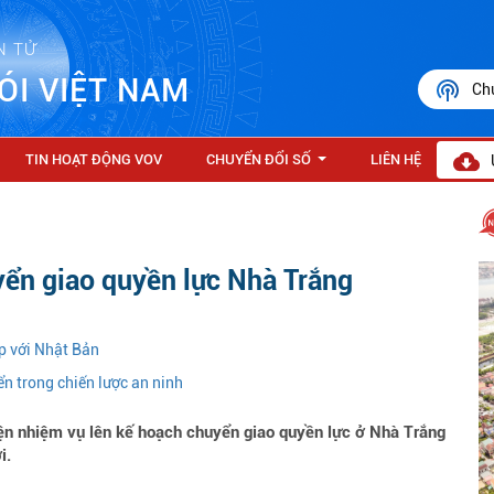
N TỬ
ÓI VIỆT NAM
Ch
TIN HOẠT ĐỘNG VOV
CHUYỂN ĐỔI SỐ
LIÊN HỆ
...
ển giao quyền lực Nhà Trắng
p với Nhật Bản
 trong chiến lược an ninh
ện nhiệm vụ lên kế hoạch chuyển giao quyền lực ở Nhà Trắng
i.