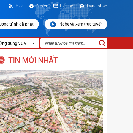
Rss
Đơn vị
Liên hệ
Đăng nhập
ương trình đã phát
Nghe và xem trực tuyến
Ứng dụng VOV
TIN MỚI NHẤT