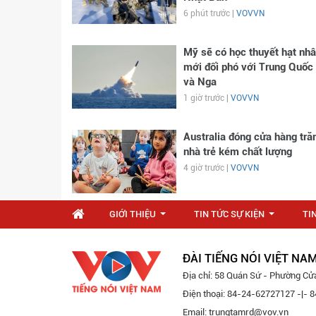
6 phút trước |
VOVVN
Mỹ sẽ có học thuyết hạt nh
mới đối phó với Trung Quốc
và Nga
1 giờ trước |
VOVVN
Australia đóng cửa hàng tr
nhà trẻ kém chất lượng
4 giờ trước |
VOVVN
GIỚI THIỆU
TIN TỨC SỰ KIỆN
TI
...
...
ĐÀI TIẾNG NÓI VIỆT NA
Địa chỉ: 58 Quán Sứ - Phường Cử
Điện thoại: 84-24-62727127 -|-
Email: trungtamrd@vov.vn