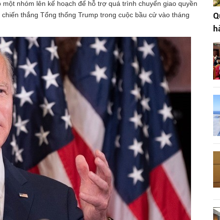
 một nhóm lên kế hoạch để hỗ trợ quá trình chuyển giao quyền
g chiến thắng Tổng thống Trump trong cuộc bầu cử vào tháng
Q
h