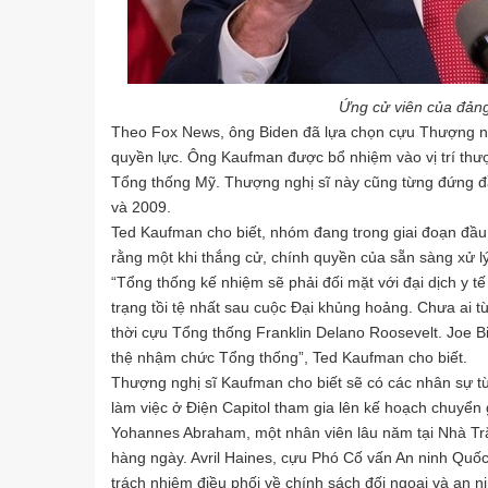
Ứng cử viên của đảng
Theo Fox News, ông Biden đã lựa chọn cựu Thượng n
quyền lực. Ông Kaufman được bổ nhiệm vào vị trí thượ
Tổng thống Mỹ. Thượng nghị sĩ này cũng từng đứng 
và 2009.
Ted Kaufman cho biết, nhóm đang trong giai đoạn đầu
rằng một khi thắng cử, chính quyền của
sẵn sàng xử l
“Tổng thống kế nhiệm sẽ phải đối mặt với đại dịch y t
trạng tồi tệ nhất sau cuộc Đại khủng hoảng. Chưa ai 
thời cựu Tổng thống Franklin Delano Roosevelt. Joe B
thệ nhậm chức Tổng thống”, Ted Kaufman cho biết.
Thượng nghị sĩ Kaufman cho biết sẽ có các nhân sự 
làm việc ở Điện Capitol tham gia lên kế hoạch chuyển 
Yohannes Abraham, một nhân viên lâu năm tại Nhà Tr
hàng ngày. Avril Haines, cựu Phó Cố vấn An ninh Qu
trách nhiệm điều phối về chính sách đối ngoại và an n