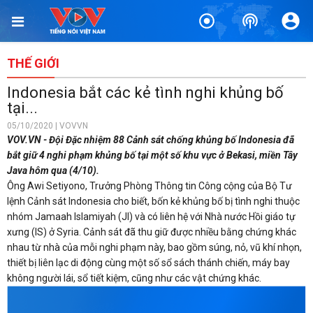
THẾ GIỚI
Indonesia bắt các kẻ tình nghi khủng bố
tại...
05/10/2020 | VOVVN
VOV.VN - Đội Đặc nhiệm 88 Cảnh sát chống khủng bố Indonesia đã
bắt giữ 4 nghi phạm khủng bố tại một số khu vực ở Bekasi, miền Tây
Java hôm qua (4/10).
Ông Awi Setiyono, Trưởng Phòng Thông tin Công cộng của Bộ Tư
lệnh Cảnh sát Indonesia cho biết, bốn kẻ khủng bố bị tình nghi thuộc
nhóm Jamaah Islamiyah (JI) và có liên hệ với Nhà nước Hồi giáo tự
xưng (IS) ở Syria. Cảnh sát đã thu giữ được nhiều bằng chứng khác
nhau từ nhà của mỗi nghi phạm này, bao gồm súng, nỏ, vũ khí nhọn,
thiết bị liên lạc di động cùng một số sổ sách thánh chiến, máy bay
không người lái, sổ tiết kiệm, cũng như các vật chứng khác.