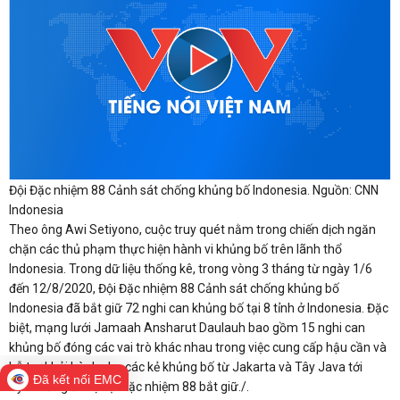
Đội Đặc nhiệm 88 Cảnh sát chống khủng bố Indonesia. Nguồn: CNN
Indonesia
Theo ông Awi Setiyono, cuộc truy quét nằm trong chiến dịch ngăn
chặn các thủ phạm thực hiện hành vi khủng bố trên lãnh thổ
Indonesia. Trong dữ liệu thống kê, trong vòng 3 tháng từ ngày 1/6
đến 12/8/2020, Đội Đặc nhiệm 88 Cảnh sát chống khủng bố
Indonesia đã bắt giữ 72 nghi can khủng bố tại 8 tỉnh ở Indonesia. Đặc
biệt, mạng lưới Jamaah Ansharut Daulauh bao gồm 15 nghi can
khủng bố đóng các vai trò khác nhau trong việc cung cấp hậu cần và
hỗ trợ khởi hành cho các kẻ khủng bố từ Jakarta và Tây Java tới
Đã kết nối EMC
Syria cũng đã bị Đội Đặc nhiệm 88 bắt giữ./.