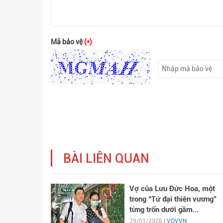
Mã bảo vệ
(*)
BÀI LIÊN QUAN
Vợ của Lưu Đức Hoa, một
trong “Tứ đại thiên vương”
từng trốn dưới gầm...
29/01/2026 |
VOVVN