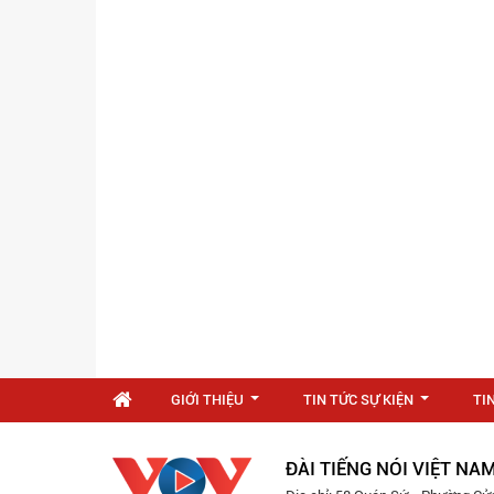
GIỚI THIỆU
TIN TỨC SỰ KIỆN
TI
...
...
ĐÀI TIẾNG NÓI VIỆT NA