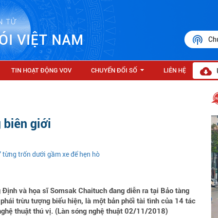
N TỬ
ÓI VIỆT NAM
Ch
TIN HOẠT ĐỘNG VOV
CHUYỂN ĐỔI SỐ
LIÊN HỆ
...
 biên giới
” từng trốn dưới gầm xe để hẹn hò
 Định và họa sĩ Somsak Chaituch đang diễn ra tại Bảo tàng
ái trừu tượng biểu hiện, là một bản phối tài tình của 14 tác
ghệ thuật thú vị. (Làn sóng nghệ thuật 02/11/2018)