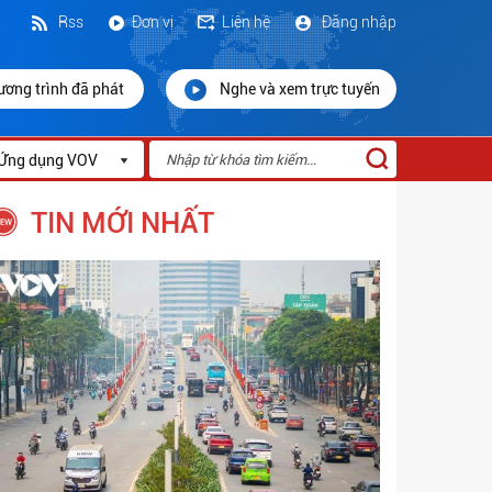
Rss
Đơn vị
Liên hệ
Đăng nhập
ương trình đã phát
Nghe và xem trực tuyến
Ứng dụng VOV
TIN MỚI NHẤT