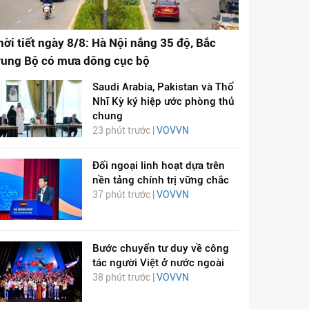
hời tiết ngày 8/8: Hà Nội nắng 35 độ, Bắc
rung Bộ có mưa dông cục bộ
Saudi Arabia, Pakistan và Thổ
Nhĩ Kỳ ký hiệp ước phòng thủ
chung
23 phút trước |
VOVVN
Đối ngoại linh hoạt dựa trên
nền tảng chính trị vững chắc
37 phút trước |
VOVVN
Bước chuyển tư duy về công
tác người Việt ở nước ngoài
38 phút trước |
VOVVN