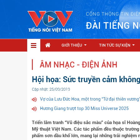
CỔNG THÔNG TIN ĐIỆ
ĐÀI TIẾNG N
GIỚI THIỆU
TIN TỨC SỰ KIỆN
...
...
ÂM NHẠC - ĐIỆN ẢNH
Hội họa: Sức truyền cảm không
Cập nhật: 25/09/2019
Vợ của Lưu Đức Hoa, một trong “Tứ đại thiên vương
Hương Giang trượt top 30 Miss Universe 2025
Triển lãm tranh “Vũ điệu sắc màu” của họa sĩ Hoàng
Mỹ thuật Việt Nam. Các tác phẩm đều thuộc trường ph
phẩm sơn dầu khổ lớn, mang lại những trải nghiệm n