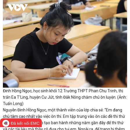
Đinh Hồng Ngọc, học sinh khối 12 Trường THPT Phan Chu Trinh, thị
trấn Ea T'Ling, huyện Cư Jút, tỉnh Đắk Nông chăm chú ôn luyện. (Ảnh:
Tuấn Long)
Nguyễn Đinh Hồng Ngọc, một thành viên của lớp chia sẻ: “Em đang
chú tâm cao nhất vào việc ôn thi. Em tập trung vào ôn các đề thi thử
do Bộ Giáo dục và Đào tạo ban hành những năm gần đây để thi thử
Đã kết nối EMC
và các tài liệu mà thầy cô đưa cho tụi em. Ngoài ra, để trang bị thêm