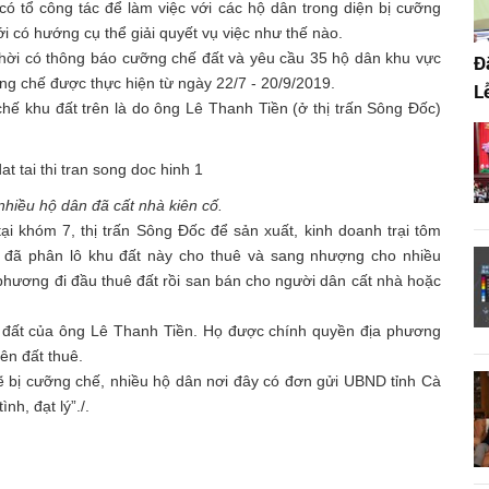
 tổ công tác để làm việc với các hộ dân trong diện bị cưỡng
i có hướng cụ thể giải quyết vụ việc như thế nào.
hời có thông báo cưỡng chế đất và yêu cầu 35 hộ dân khu vực
Đ
ỡng chế được thực hiện từ ngày 22/7 - 20/9/2019.
L
ế khu đất trên là do ông Lê Thanh Tiền (ở thị trấn Sông Đốc)
hiều hộ dân đã cất nhà kiên cố.
i khóm 7, thị trấn Sông Đốc để sản xuất, kinh doanh trại tôm
n đã phân lô khu đất này cho thuê và sang nhượng cho nhiều
phương đi đầu thuê đất rồi san bán cho người dân cất nhà hoặc
 đất của ông Lê Thanh Tiền. Họ được chính quyền địa phương
ên đất thuê.
sẽ bị cưỡng chế, nhiều hộ dân nơi đây có đơn gửi UBND tỉnh Cà
h, đạt lý”./.