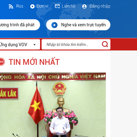
Rss
Đơn vị
Liên hệ
Đăng nhập
ương trình đã phát
Nghe và xem trực tuyến
Ứng dụng VOV
TIN MỚI NHẤT