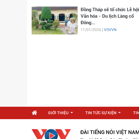
Đồng Tháp sẽ tổ chức Lễ hộ
Văn hóa - Du lịch Làng cổ
Đông...
11/01/2026 |
VOVVN
GIỚI THIỆU
TIN TỨC SỰ KIỆN
TI
...
...
ĐÀI TIẾNG NÓI VIỆT NA