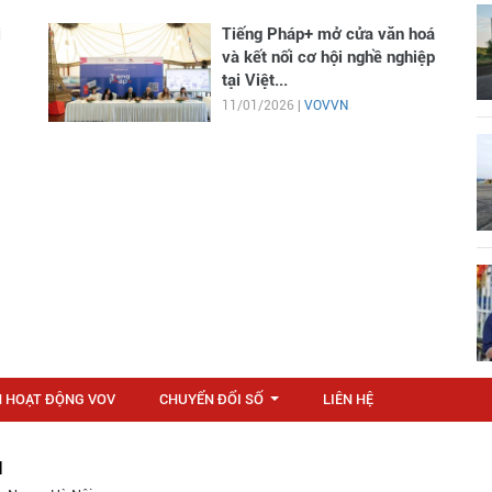
i
Tiếng Pháp+ mở cửa văn hoá
và kết nối cơ hội nghề nghiệp
tại Việt...
11/01/2026 |
VOVVN
N HOẠT ĐỘNG VOV
CHUYỂN ĐỔI SỐ
LIÊN HỆ
...
M