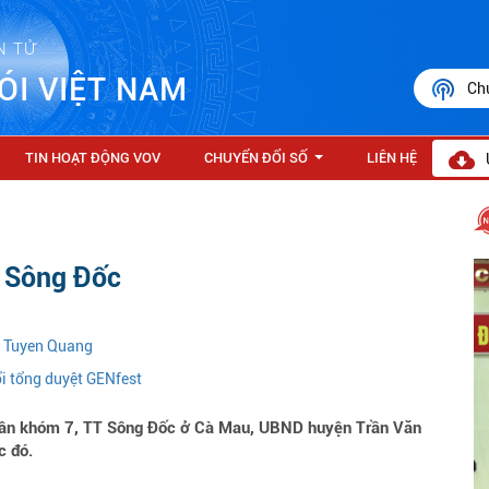
N TỬ
ÓI VIỆT NAM
Ch
TIN HOẠT ĐỘNG VOV
CHUYỂN ĐỔI SỐ
LIÊN HỆ
...
n Sông Đốc
n Tuyen Quang
ổi tổng duyệt GENfest
 dân khóm 7, TT Sông Đốc ở Cà Mau, UBND huyện Trần Văn
c đó.