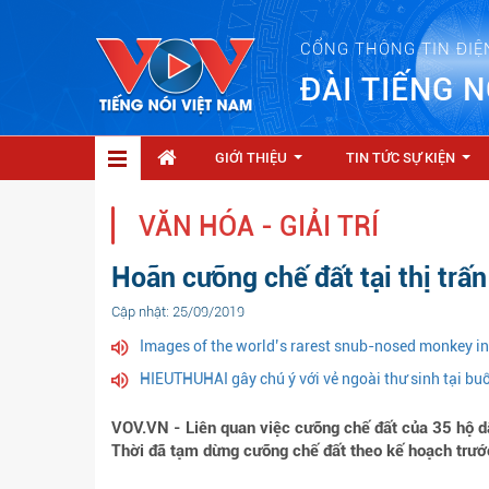
CỔNG THÔNG TIN ĐIỆ
ĐÀI TIẾNG N
GIỚI THIỆU
TIN TỨC SỰ KIỆN
...
...
VĂN HÓA - GIẢI TRÍ
Hoãn cưỡng chế đất tại thị trấ
Cập nhật: 25/09/2019
Images of the world’s rarest snub-nosed monkey i
HIEUTHUHAI gây chú ý với vẻ ngoài thư sinh tại bu
VOV.VN - Liên quan việc cưỡng chế đất của 35 hộ
Thời đã tạm dừng cưỡng chế đất theo kế hoạch trướ