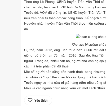
Theo ông Lê Phong, UBND huyện Trần Văn Thời sẽ có
chế. Sau đó, báo cáo UBND tỉnh Cà Mau, xin ý kiến mớ
Trước đó, VOV đã thông tin, UBND huyện Trần Văn T
nêu trên phải tự tháo dỡ các công trình. Kế hoạch cư
Nguyên nhân huyện Trần Văn Thời thực hiện cưỡng ch
đã
Khu vực bị cưỡng chế n
Cụ thể, năm 2012, ông Tiền thuê hơn 7.500 m2 đất tạ
giống, có thời hạn đến năm 2016. Sau đó, ông Tiề
người. Trong đó, nhiều cán bộ, người nhà cán bộ địa 
cất nhà trên phần đất đã thuê.
Một số người dân cũng tiến hành thuê, sang nhượng
xác nhận và “học” theo cán bộ xây dựng nhà kiên cố tr
Trước nguy cơ nhà cửa trị giá hàng trăm triệu đồng 
Mau và các ngành chức năng xem xét một cách “thấu tìn
Yêu thích