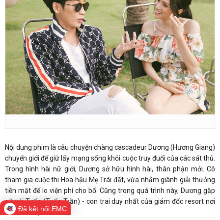
Nội dung phim là câu chuyện chàng cascadeur Dương (Hương Giang)
chuyển giới để giữ lấy mạng sống khỏi cuộc truy đuổi của các sát thủ.
Trong hình hài nữ giới, Dương sở hữu hình hài, thân phận mới. Cô
tham gia cuộc thi Hoa hậu Mẹ Trái đất, vừa nhằm giành giải thưởng
tiền mặt để lo viện phí cho bố. Cũng trong quá trình này, Dương gặp
gỡ với Tuấn (Tuấn Trần) - con trai duy nhất của giám đốc resort nơi
Đã kết nối EMC
tổ chức cuộc thi.