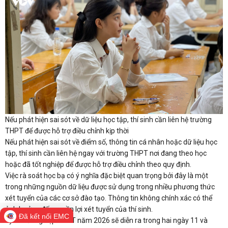
Nếu phát hiện sai sót về dữ liệu học tập, thí sinh cần liên hệ trường
THPT để được hỗ trợ điều chỉnh kịp thời
Nếu phát hiện sai sót về điểm số, thông tin cá nhân hoặc dữ liệu học
tập, thí sinh cần liên hệ ngay với trường THPT nơi đang theo học
hoặc đã tốt nghiệp để được hỗ trợ điều chỉnh theo quy định.
Việc rà soát học bạ có ý nghĩa đặc biệt quan trọng bởi đây là một
trong những nguồn dữ liệu được sử dụng trong nhiều phương thức
xét tuyển của các cơ sở đào tạo. Thông tin không chính xác có thể
ảnh hưởng đến quyền lợi xét tuyển của thí sinh.
Đã kết nối EMC
Kỳ thi tốt nghiệp THPT năm 2026 sẽ diễn ra trong hai ngày 11 và