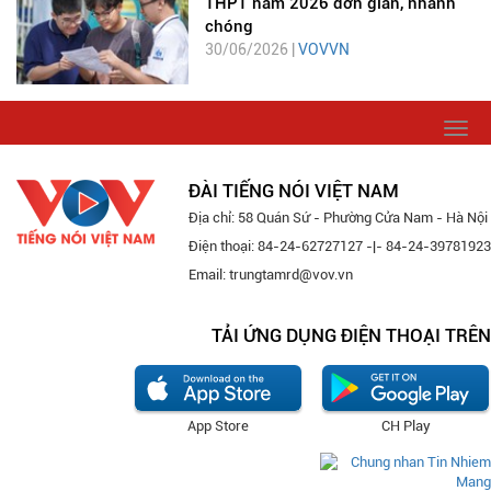
THPT năm 2026 đơn giản, nhanh
chóng
30/06/2026 |
VOVVN
Togg
navi
ĐÀI TIẾNG NÓI VIỆT NAM
Địa chỉ: 58 Quán Sứ - Phường Cửa Nam - Hà Nội
Điện thoại: 84-24-62727127 -|- 84-24-39781923
Email: trungtamrd@vov.vn
TẢI ỨNG DỤNG ĐIỆN THOẠI TRÊN
App Store
CH Play