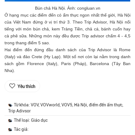
Bún chả Hà Nội. Ảnh: congluan.vn
Ở hạng mục các điểm đến có ẩm thực ngon nhất thế giới, Hà Nội
của Việt Nam đứng ở vị trí thứ 3. Theo Trip Advisor, Hà Nội nổi
tiếng với món bún chả, kem Tràng Tiền, chả cá, bánh cuốn hay
cà phê sữa. Những món này đều được Trip advisor chấm 4 - 4,5
trong thang điểm 5 sao.
Hai điểm đến đứng đầu danh sách của Trip Advisor là Rome
(Italy) và đảo Crete (Hy Lạp). Một số nơi còn lại nằm trong danh
sách gồm Florence (Italy), Paris (Pháp), Barcelona (Tây Ban
Nha).
Yêu thích
Từ khóa: VOV, VOVworld, VOV5, Hà Nội, điểm đến ẩm thực,
Trip Adivsor
Thể loại: Giáo dục
Tác giả: