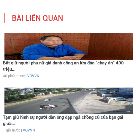
BÀI LIÊN QUAN
Bắt giữ người phụ nữ giả danh công an lừa đảo "chạy án" 400
triệu...
46 phút trước |
VOVVN
Tạm giữ hình sự người đàn ông đạp ngã chồng cũ của bạn gái
giữa...
1 giờ trước |
VOVVN