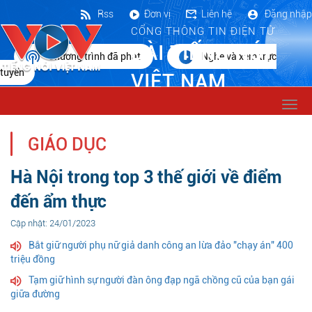
Rss
Đơn vị
Liên hệ
Đăng nhập
CỔNG THÔNG TIN ĐIỆN TỬ
ĐÀI TIẾNG NÓI
Chương trình đã phát
Nghe và xem trực
tuyến
VIỆT NAM
Togg
navi
GIÁO DỤC
Hà Nội trong top 3 thế giới về điểm
đến ẩm thực
Cập nhật: 24/01/2023
Bắt giữ người phụ nữ giả danh công an lừa đảo "chạy án" 400
triệu đồng
Tạm giữ hình sự người đàn ông đạp ngã chồng cũ của bạn gái
giữa đường