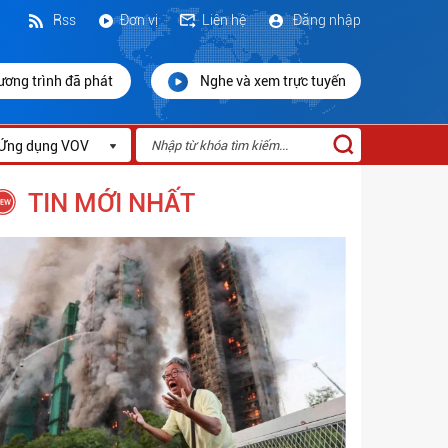
Rss
Đơn vị
Liên hệ
Đăng nhập
ương trình đã phát
Nghe và xem trực tuyến
Ứng dụng VOV
TIN MỚI NHẤT