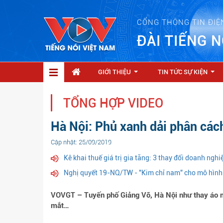
CỔNG THÔNG TIN ĐIỆ
ĐÀI TIẾNG N
GIỚI THIỆU
TIN TỨC SỰ KIỆN
...
...
TỔNG HỢP VIDEO
Hà Nội: Phủ xanh dải phân cách
Cập nhật: 25/09/2019
Kê khai thuế giá trị gia tăng: 3 thay đổi doanh ngh
Nghị quyết 19-NQ/TW - "Kim chỉ nam" cho mô hình 
VOVGT – Tuyến phố Giảng Võ, Hà Nội như thay áo mớ
mắt…