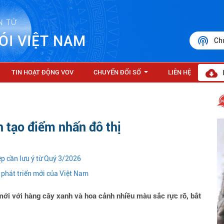
N TỬ
ÓI VIỆT NAM
Ch
TIN HOẠT ĐỘNG VOV
CHUYỂN ĐỔI SỐ
LIÊN HỆ
...
 tạo điểm nhấn đô thị
iệp cần lưu ý từ Quý 3/2026
phát triển mới của Việt Nam
i với hàng cây xanh và hoa cảnh nhiều màu sắc rực rỡ, bắt