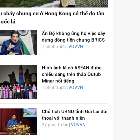
ụ cháy chung cư ở Hong Kong có thể do tàn
huốc lá
Ấn Độ không ủng hộ việc xây
dựng đồng tiền chung BRICS
1 phút trước |
VOVVN
Hình ảnh lá cờ ASEAN được
chiếu sáng trên tháp Qutub
Minar nổi tiếng
1 phút trước |
VOVVN
Chủ tịch UBND tỉnh Gia Lai đối
thoại với thanh niên
27 phút trước |
VOVVN