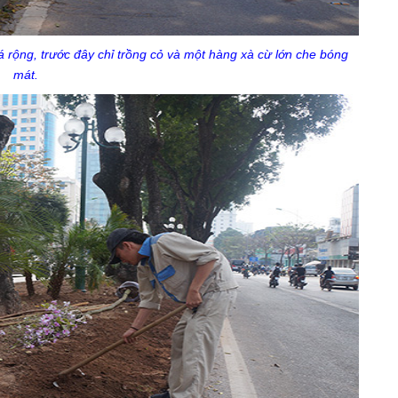
 rộng, trước đây chỉ trồng cỏ và một hàng xà cừ lớn che bóng
mát.