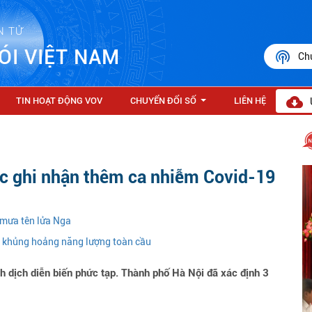
N TỬ
ÓI VIỆT NAM
Ch
TIN HOẠT ĐỘNG VOV
CHUYỂN ĐỔI SỐ
LIÊN HỆ
...
tục ghi nhận thêm ca nhiễm Covid-19
 mưa tên lửa Nga
m khủng hoảng năng lượng toàn cầu
h dịch diễn biến phức tạp. Thành phố Hà Nội đã xác định 3