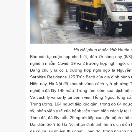
Hà Nội phun thuốc khử khuẩn n
Báo cáo tại cuộc họp cho biết, đến 7h sáng nay (8/3
nghiệm nhiễm Covid- 19 và 2 trường hợp nghi ngờ, ch
Đáng chú ý là có 1 trường hợp nghi ngờ là Nguyễ
Sarphire Residence 125 Trúc Bạch của gia đình bệnh 
Hiện nay, Hà Nội đã khoanh vùng cách ly ở phường T
nghiệm đã lấy 148 mẫu. Trung tâm kiểm soát dịch bện
Về cách ly và xử lý tại bệnh viện Hồng Ngọc, tổng số 
Trung ương. 164 người tiếp xúc gần, trong đó 64 người
sỹ, nhân viên y tế của bệnh viện thực hiện cách ly tại L
Theo đó, đã lấy mẫu 20 người tiếp xúc gần bệnh nhân
Đại diện Sở Y tế Hà Nội nhận định tình hình dịch diễ
đã có ca lây nhiễm thứ phát. Theo đó, trong những ngà