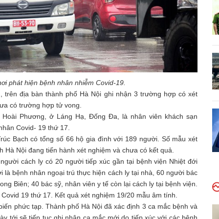
ơi phát hiện bệnh nhân nhiễm Covid-19.
), trên địa bàn thành phố Hà Nội ghi nhận 3 trường hợp có xét
ưa có trường hợp tử vong.
n Hoài Phương, ở Láng Hạ, Đống Đa, là nhân viên khách sạn
nhân Covid- 19 thứ 17.
rúc Bạch có tổng số 66 hộ gia đình với 189 người. Số mẫu xét
h Hà Nội đang tiến hành xét nghiệm và chưa có kết quả.
người cách ly có 20 người tiếp xúc gần tại bệnh viện Nhiệt đới
 là bệnh nhân ngoại trú thực hiện cách ly tại nhà, 60 người bác
ong Biên; 40 bác sỹ, nhân viên y tế còn lại cách ly tại bệnh viện.
 Covid 19 thứ 17. Kết quả xét nghiệm 19/20 mẫu âm tính.
n biến phức tạp. Thành phố Hà Nội đã xác định 3 ca mắc bệnh và
y tới sẽ tiếp tục ghi nhận ca mắc mới do tiếp xúc với các bệnh