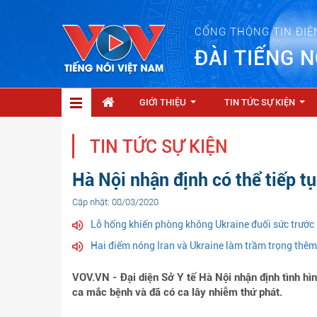
CỔNG THÔNG TIN ĐIỆ
ĐÀI TIẾNG N
GIỚI THIỆU
TIN TỨC SỰ KIỆN
...
...
TIN TỨC SỰ KIỆN
Hà Nội nhận định có thể tiếp 
Cập nhật: 08/03/2020
Lỗ hổng khiến phòng không Ukraine đuối sức trước
Hai điểm nóng Iran và Ukraine làm trầm trọng thê
VOV.VN - Đại diện Sở Y tế Hà Nội nhận định tình hìn
ca mắc bệnh và đã có ca lây nhiễm thứ phát.