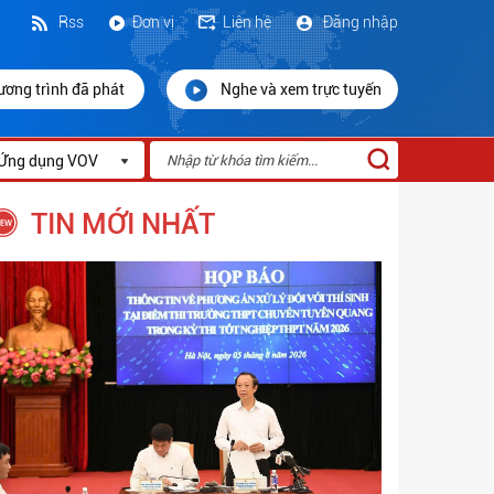
Rss
Đơn vị
Liên hệ
Đăng nhập
ương trình đã phát
Nghe và xem trực tuyến
Ứng dụng VOV
TIN MỚI NHẤT