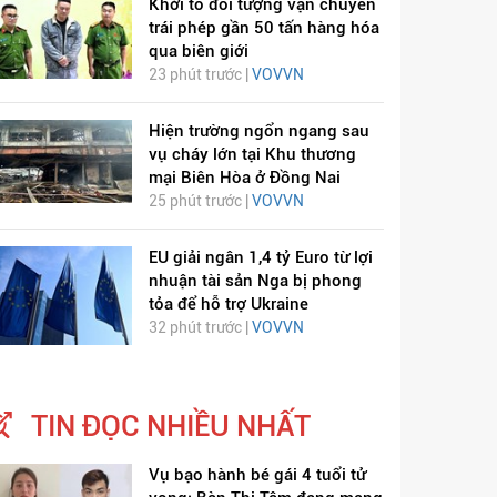
Khởi tố đối tượng vận chuyển
trái phép gần 50 tấn hàng hóa
qua biên giới
23 phút trước |
VOVVN
Hiện trường ngổn ngang sau
vụ cháy lớn tại Khu thương
mại Biên Hòa ở Đồng Nai
25 phút trước |
VOVVN
EU giải ngân 1,4 tỷ Euro từ lợi
nhuận tài sản Nga bị phong
tỏa để hỗ trợ Ukraine
32 phút trước |
VOVVN
TIN ĐỌC NHIỀU NHẤT
Vụ bạo hành bé gái 4 tuổi tử