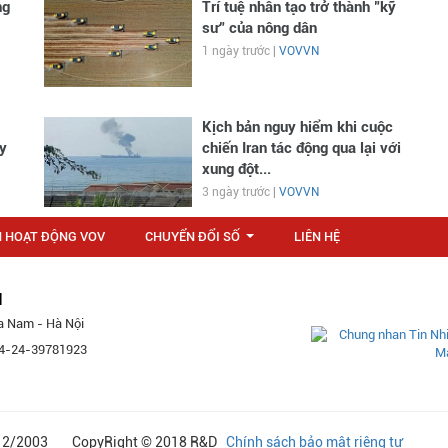
ng
Trí tuệ nhân tạo trở thành "kỹ
sư" của nông dân
1 ngày trước |
VOVVN
Kịch bản nguy hiểm khi cuộc
y
chiến Iran tác động qua lại với
xung đột...
3 ngày trước |
VOVVN
N HOẠT ĐỘNG VOV
CHUYỂN ĐỔI SỐ
LIÊN HỆ
...
M
a Nam - Hà Nội
 84-24-39781923
24/12/2003 CopyRight © 2018 R&D
Chính sách bảo mật riêng tư