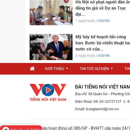
Hà Nội xử phạt người đàn ô
đăng tin giả về Dự án Trục
đại...
1 ngày trước |
VOVVN
Mỹ hủy kế hoạch tấn công
Iran: Bước lùi chiến thuật ha
nước cờ của...
2 ngày trước |
VOVVN
GIỚI THIỆU
TIN TỨC SỰ KIỆN
TI
...
...
ĐÀI TIẾNG NÓI VIỆT NA
Địa chỉ: 58 Quán Sứ - Phường Cử
Điện thoại: 84-24-62727127 -|-
Email: trungtamrd@vov.vn
Giấy phép hoạt động số:385/GP - BVHTT cấp ngày 