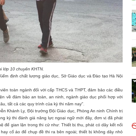
thi lớp 10 chuyên KHTN.
iểm định chất lượng giáo dục, Sở Giáo dục và Đào tạo Hà Nội
ân viên toàn ngành đối với cấp THCS và THPT, đảm bảo các điều
kiện về đảm bảo an toàn, an ninh, ngành giáo dục phối hợp với
, tất cả các quy trình của kỳ thi năm nay".
yễn Khánh Ly, Đội trưởng Đội Giáo dục, Phòng An ninh Chính trị
ng kỳ thi đánh giá năng lực ngoại ngữ mới đây, đơn vị đã phát
ệ để gian lận trong thi cử như: Thiết bị thu, phát có dây kết nối
 hay cổ áo để chụp đề thi ra bên ngoài; thiết bị không dây nhỏ