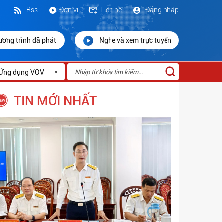
Rss
Đơn vị
Liên hệ
Đăng nhập
ương trình đã phát
Nghe và xem trực tuyến
Ứng dụng VOV
TIN MỚI NHẤT