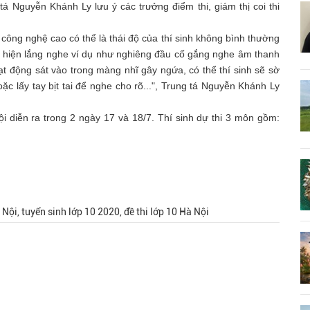
 Nguyễn Khánh Ly lưu ý các trưởng điểm thi, giám thị coi thi
ị công nghệ cao có thể là thái độ của thí sinh không bình thường
iểu hiện lắng nghe ví dụ như nghiêng đầu cố gắng nghe âm thanh
hoạt động sát vào trong màng nhĩ gây ngứa, có thể thí sinh sẽ sờ
oặc lấy tay bịt tai để nghe cho rõ...", Trung tá Nguyễn Khánh Ly
i diễn ra trong 2 ngày 17 và 18/7. Thí sinh dự thi 3 môn gồm:
 Nội, tuyển sinh lớp 10 2020, đề thi lớp 10 Hà Nội