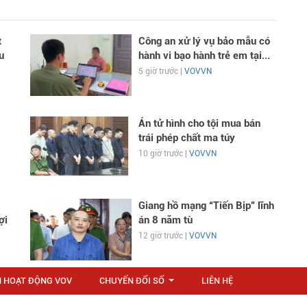
t
Công an xử lý vụ bảo mẫu có
u
hành vi bạo hành trẻ em tại...
5 giờ trước |
VOVVN
Án tử hình cho tội mua bán
trái phép chất ma túy
10 giờ trước |
VOVVN
Giang hồ mạng “Tiến Bịp” lĩnh
ợi
án 8 năm tù
12 giờ trước |
VOVVN
N HOẠT ĐỘNG VOV
CHUYỂN ĐỔI SỐ
LIÊN HỆ
...