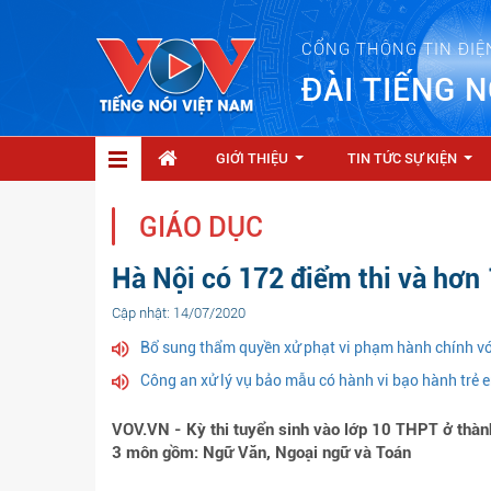
CỔNG THÔNG TIN ĐIỆ
ĐÀI TIẾNG N
GIỚI THIỆU
TIN TỨC SỰ KIỆN
...
...
GIÁO DỤC
Hà Nội có 172 điểm thi và hơn 1
Cập nhật: 14/07/2020
Bổ sung thẩm quyền xử phạt vi phạm hành chính vớ
Công an xử lý vụ bảo mẫu có hành vi bạo hành trẻ 
VOV.VN - Kỳ thi tuyển sinh vào lớp 10 THPT ở thành
3 môn gồm: Ngữ Văn, Ngoại ngữ và Toán