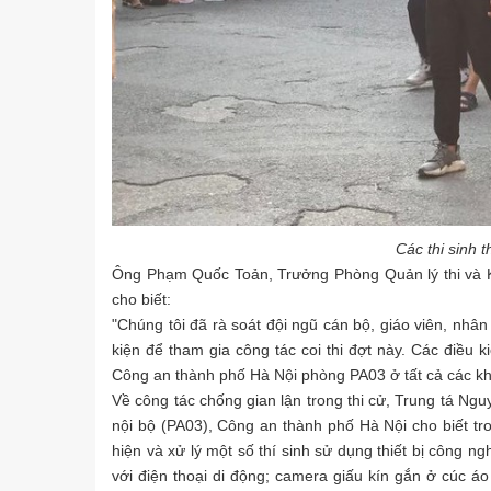
Các thi sinh 
Ông Phạm Quốc Toản, Trưởng Phòng Quản lý thi và K
cho biết:
"Chúng tôi đã rà soát đội ngũ cán bộ, giáo viên, nh
kiện để tham gia công tác coi thi đợt này. Các điều 
Công an thành phố Hà Nội phòng PA03 ở tất cả các khâu
Về công tác chống gian lận trong thi cử, Trung tá Ngu
nội bộ (PA03), Công an thành phố Hà Nội cho biết tro
hiện và xử lý một số thí sinh sử dụng thiết bị công ngh
với điện thoại di động; camera giấu kín gắn ở cúc áo