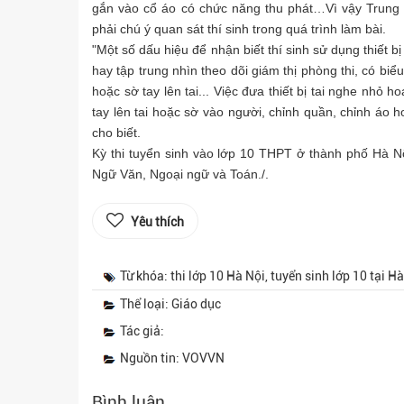
gắn vào cổ áo có chức năng thu phát…Vì vậy Trung tá
phải chú ý quan sát thí sinh trong quá trình làm bài.
"Một số dấu hiệu để nhận biết thí sinh sử dụng thiết b
hay tập trung nhìn theo dõi giám thị phòng thi, có b
hoặc sờ tay lên tai... Việc đưa thiết bị tai nghe nhỏ 
tay lên tai hoặc sờ vào người, chỉnh quần, chỉnh áo h
cho biết.
Kỳ thi tuyển sinh vào lớp 10 THPT ở thành phố Hà Nộ
Ngữ Văn, Ngoại ngữ và Toán./.
Yêu thích
Từ khóa: thi lớp 10 Hà Nội, tuyển sinh lớp 10 tại Hà
Thể loại: Giáo dục
Tác giả:
Nguồn tin: VOVVN
Bình luận