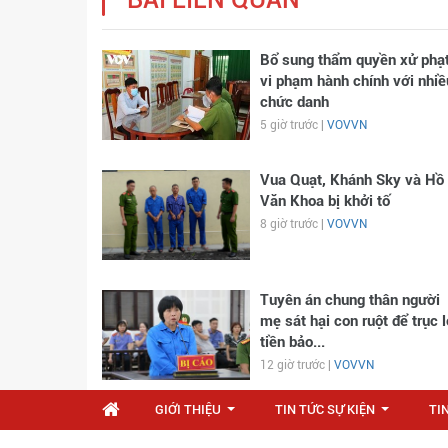
Bổ sung thẩm quyền xử phạ
vi phạm hành chính với nhiề
chức danh
5 giờ trước |
VOVVN
Vua Quạt, Khánh Sky và Hồ
Văn Khoa bị khởi tố
8 giờ trước |
VOVVN
Tuyên án chung thân người
mẹ sát hại con ruột để trục l
tiền bảo...
12 giờ trước |
VOVVN
GIỚI THIỆU
TIN TỨC SỰ KIỆN
TI
...
...