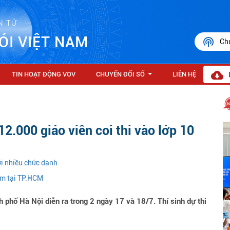
N TỬ
ÓI VIỆT NAM
Ch
TIN HOẠT ĐỘNG VOV
CHUYỂN ĐỔI SỐ
LIÊN HỆ
...
2.000 giáo viên coi thi vào lớp 10
i nhiều chức danh
em tại TP.HCM
 phố Hà Nội diễn ra trong 2 ngày 17 và 18/7. Thí sinh dự thi