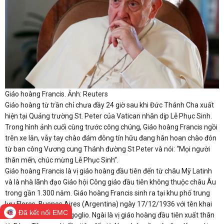
Giáo hoàng Francis. Ảnh: Reuters
Giáo hoàng từ trần chỉ chưa đầy 24 giờ sau khi Đức Thánh Cha xuất
hiện tại Quảng trường St. Peter của Vatican nhân dịp Lễ Phục Sinh.
Trong hình ảnh cuối cùng trước công chúng, Giáo hoàng Francis ngồi
trên xe lăn, vẫy tay chào đám đông tín hữu đang hân hoan chào đón
từ ban công Vương cung Thánh đường St Peter và nói: “Mọi người
thân mến, chúc mừng Lễ Phục Sinh”.
Giáo hoàng Francis là vị giáo hoàng đầu tiên đến từ châu Mỹ Latinh
và là nhà lãnh đạo Giáo hội Công giáo đầu tiên không thuộc châu Âu
trong gần 1.300 năm. Giáo hoàng Francis sinh ra tại khu phố trung
lưu Flores, Buenos Aires (Argentina) ngày 17/12/1936 với tên khai
Đã kết nối EMC
sinh Jorge Mario Bergoglio. Ngài là vị giáo hoàng đầu tiên xuất thân