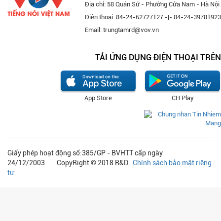
Địa chỉ: 58 Quán Sứ - Phường Cửa Nam - Hà Nội
Điện thoại: 84-24-62727127 -|- 84-24-39781923
Email: trungtamrd@vov.vn
TẢI ỨNG DỤNG ĐIỆN THOẠI TRÊN
App Store
CH Play
Giấy phép hoạt động số:385/GP - BVHTT cấp ngày
24/12/2003 CopyRight © 2018 R&D
Chính sách bảo mật riêng
tư