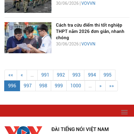
30/06/2026 |
VOVVN
Cách tra cứu điểm thi tốt nghiệp
THPT năm 2026 đơn giản, nhanh
chóng
30/06/2026 |
VOVVN
««
«
…
991
992
993
994
995
996
997
998
999
1000
…
»
»»
Togg
navi
ĐÀI TIẾNG NÓI VIỆT NAM