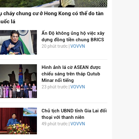
ụ cháy chung cư ở Hong Kong có thể do tàn
huốc lá
Ấn Độ không ủng hộ việc xây
dựng đồng tiền chung BRICS
20 phút trước |
VOVVN
Hình ảnh lá cờ ASEAN được
chiếu sáng trên tháp Qutub
Minar nổi tiếng
23 phút trước |
VOVVN
Chủ tịch UBND tỉnh Gia Lai đối
thoại với thanh niên
49 phút trước |
VOVVN