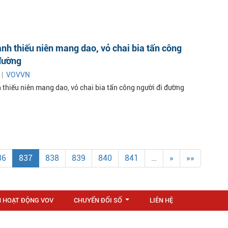
h thiếu niên mang dao, vỏ chai bia tấn công
đường
 |
VOVVN
thiếu niên mang dao, vỏ chai bia tấn công người đi đường
36
837
838
839
840
841
…
»
»»
N HOẠT ĐỘNG VOV
CHUYỂN ĐỔI SỐ
LIÊN HỆ
...