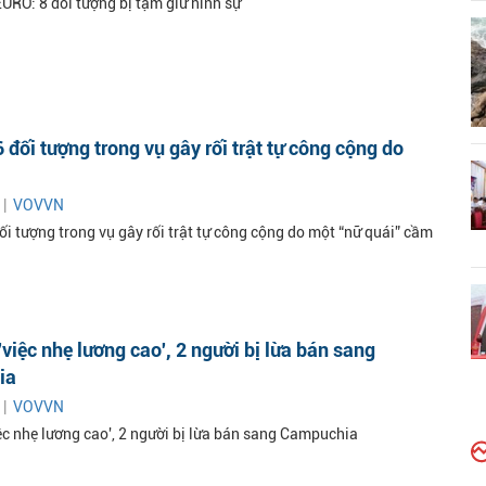
URO: 8 đối tượng bị tạm giữ hình sự
6 đối tượng trong vụ gây rối trật tự công cộng do
 |
VOVVN
ối tượng trong vụ gây rối trật tự công cộng do một “nữ quái” cầm
việc nhẹ lương cao', 2 người bị lừa bán sang
ia
 |
VOVVN
ệc nhẹ lương cao', 2 người bị lừa bán sang Campuchia