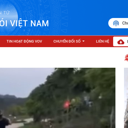
N TỬ
ÓI VIỆT NAM
Ch
TIN HOẠT ĐỘNG VOV
CHUYỂN ĐỔI SỐ
LIÊN HỆ
...