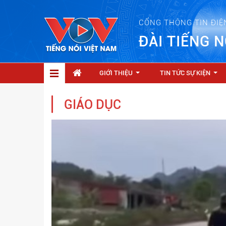
CỔNG THÔNG TIN ĐIỆ
ĐÀI TIẾNG N
GIỚI THIỆU
TIN TỨC SỰ KIỆN
...
...
GIÁO DỤC