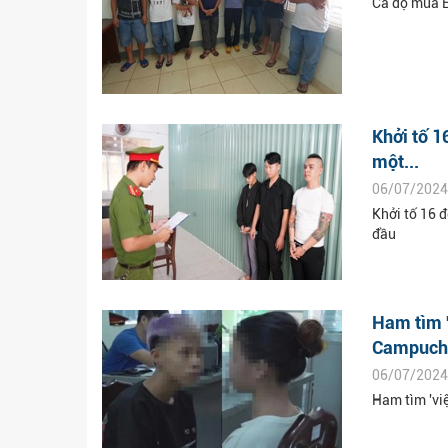
Cá độ mùa E
Khởi tố 1
một...
06/07/2024
Khởi tố 16 đ
đầu
Ham tìm '
Campuch
06/07/2024
Ham tìm 'vi