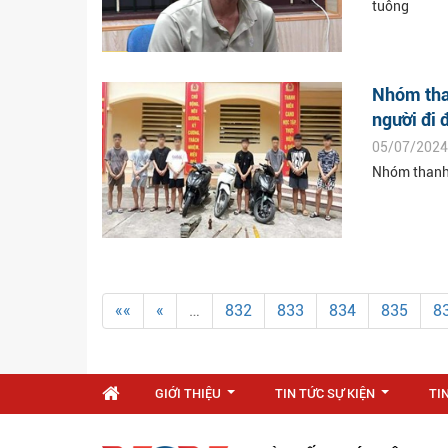
tuông
Nhóm than
người đi 
05/07/2024
Nhóm thanh 
««
«
…
832
833
834
835
8
GIỚI THIỆU
TIN TỨC SỰ KIỆN
TI
...
...