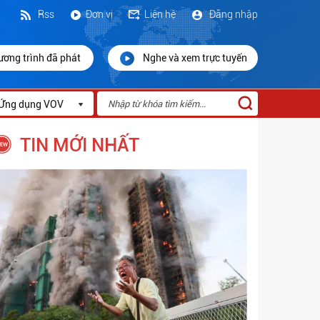
Rss
Đơn vị
Liên hệ
Đăng nhập
ương trình đã phát
Nghe và xem trực tuyến
Ứng dụng VOV
TIN MỚI NHẤT