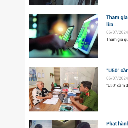
Tham gia 
lừa...
06/07/2024
Tham gia quỹ
"U50" cầ
06/07/2024
"U50" cầm đ
Phạt hành