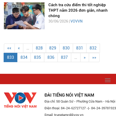
Cách tra cứu điểm thi tốt nghiệp
THPT năm 2026 đơn giản, nhanh
chóng
30/06/2026 |
VOVVN
««
«
…
828
829
830
831
832
833
834
835
836
837
…
»
»»
Togg
navi
ĐÀI TIẾNG NÓI VIỆT NAM
Địa chỉ: 58 Quán Sứ - Phường Cửa Nam - Hà Nội
Điện thoại: 84-24-62727127 -|- 84-24-39781923
Email: trungtamrd@vov.vn