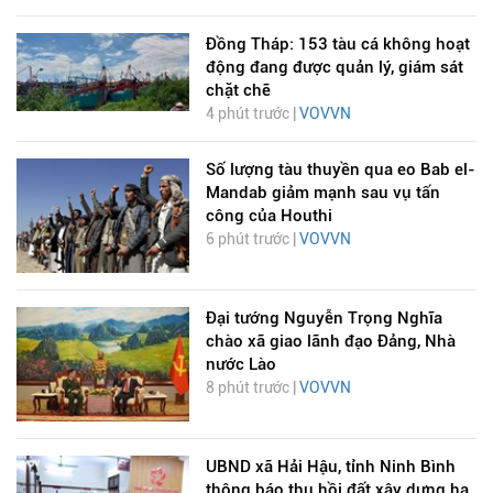
Đồng Tháp: 153 tàu cá không hoạt
động đang được quản lý, giám sát
chặt chẽ
4 phút trước |
VOVVN
Số lượng tàu thuyền qua eo Bab el-
Mandab giảm mạnh sau vụ tấn
công của Houthi
6 phút trước |
VOVVN
Đại tướng Nguyễn Trọng Nghĩa
chào xã giao lãnh đạo Đảng, Nhà
nước Lào
8 phút trước |
VOVVN
UBND xã Hải Hậu, tỉnh Ninh Bình
thông báo thu hồi đất xây dựng hạ