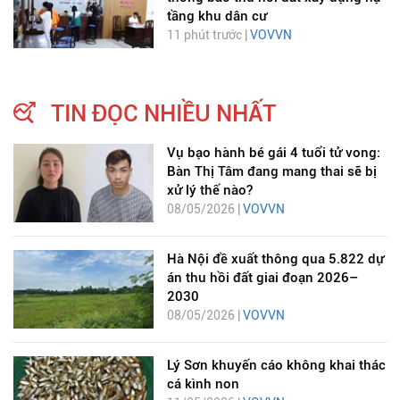
tầng khu dân cư
11 phút trước |
VOVVN
TIN ĐỌC NHIỀU NHẤT
Vụ bạo hành bé gái 4 tuổi tử vong:
Bàn Thị Tâm đang mang thai sẽ bị
xử lý thế nào?
08/05/2026 |
VOVVN
Hà Nội đề xuất thông qua 5.822 dự
án thu hồi đất giai đoạn 2026–
2030
08/05/2026 |
VOVVN
Lý Sơn khuyến cáo không khai thác
cá kình non