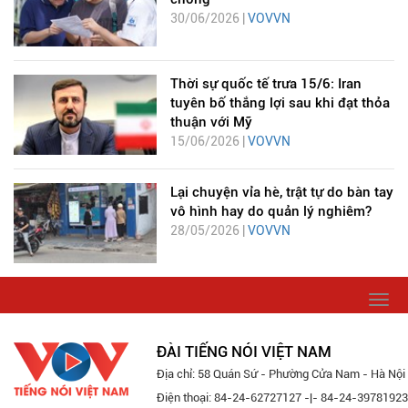
30/06/2026 |
VOVVN
Thời sự quốc tế trưa 15/6: Iran
tuyên bố thắng lợi sau khi đạt thỏa
thuận với Mỹ
15/06/2026 |
VOVVN
Lại chuyện vỉa hè, trật tự do bàn tay
vô hình hay do quản lý nghiêm?
28/05/2026 |
VOVVN
Togg
navi
ĐÀI TIẾNG NÓI VIỆT NAM
Địa chỉ: 58 Quán Sứ - Phường Cửa Nam - Hà Nội
Điện thoại: 84-24-62727127 -|- 84-24-39781923