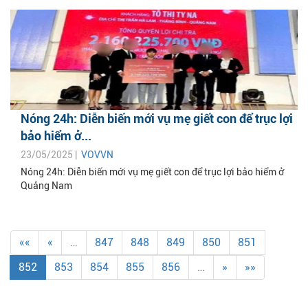
Nóng 24h: Diễn biến mới vụ mẹ giết con để trục lợi
bảo hiểm ở...
23/05/2025 |
VOVVN
Nóng 24h: Diễn biến mới vụ mẹ giết con để trục lợi bảo hiểm ở
Quảng Nam
««
«
…
847
848
849
850
851
852
853
854
855
856
…
»
»»