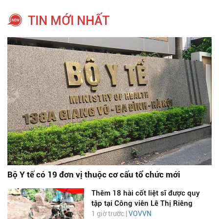
TIN MỚI NHẤT
Bộ Y tế có 19 đơn vị thuộc cơ cấu tổ chức mới
Thêm 18 hài cốt liệt sĩ được quy
tập tại Công viên Lê Thị Riêng
1 giờ trước |
VOVVN