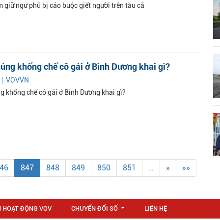
 giữ ngư phủ bị cáo buộc giết người trên tàu cá
úng khống chế cô gái ở Bình Dương khai gì?
 |
VOVVN
g khống chế cô gái ở Bình Dương khai gì?
46
847
848
849
850
851
…
»
»»
N HOẠT ĐỘNG VOV
CHUYỂN ĐỔI SỐ
LIÊN HỆ
...