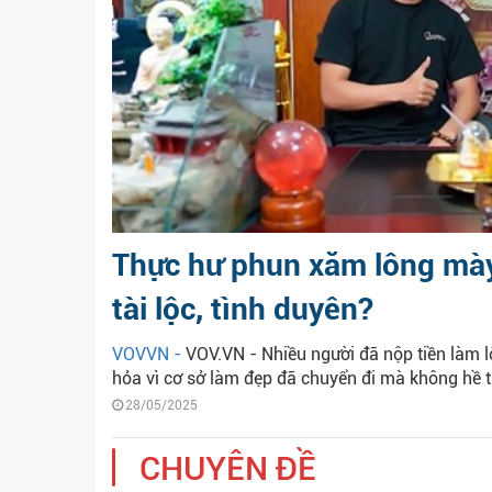
Thực hư phun xăm lông mày 
tài lộc, tình duyên?
VOVVN -
VOV.VN - Nhiều người đã nộp tiền làm 
hỏa vì cơ sở làm đẹp đã chuyển đi mà không hề t
28/05/2025
CHUYÊN ĐỀ