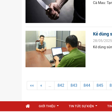
Cà Mau: Tạm
Kẻ dùng s
28/05/2025
Kẻ dùng sún
««
«
…
842
843
844
845
8
GIỚI THIỆU
TIN TỨC SỰ KIỆN
TI
...
...