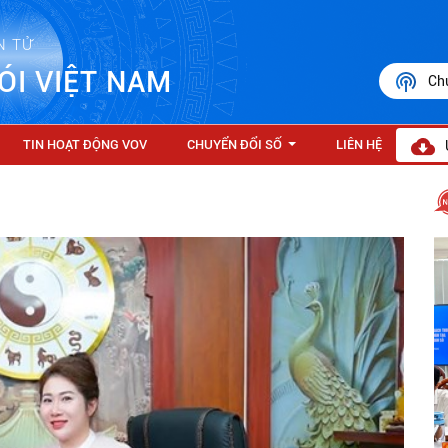
N TỬ
ÓI VIỆT NAM
Ch
TIN HOẠT ĐỘNG VOV
CHUYỂN ĐỔI SỐ
LIÊN HỆ
...