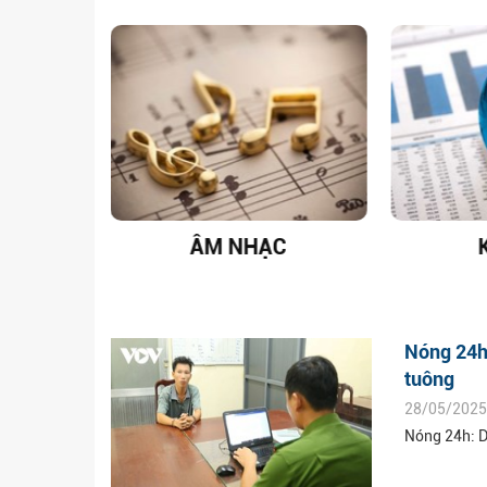
T NAM
ÂM NHẠC
Nóng 24h:
tuông
28/05/2025
Nóng 24h: D