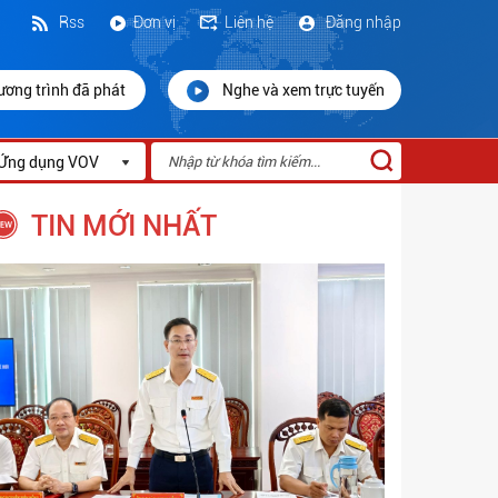
Rss
Đơn vị
Liên hệ
Đăng nhập
ương trình đã phát
Nghe và xem trực tuyến
Ứng dụng VOV
TIN MỚI NHẤT