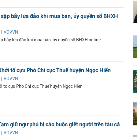
 sập bẫy lừa đảo khi mua bán, ủy quyền sổ BHXH
 |
VOVVN
p bẫy lừa đảo khi mua bán, ủy quyền sổ BHXH online
hởi tố cựu Phó Chi cục Thuế huyện Ngọc Hiển
 |
VOVVN
i tố cựu Phó Chi cục Thuế huyện Ngọc Hiển
ạm giữ ngư phủ bị cáo buộc giết người trên tàu cá
 |
VOVVN