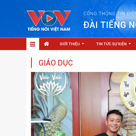
CỔNG THÔNG TIN ĐIỆ
ĐÀI TIẾNG N
GIỚI THIỆU
TIN TỨC SỰ KIỆN
...
...
GIÁO DỤC