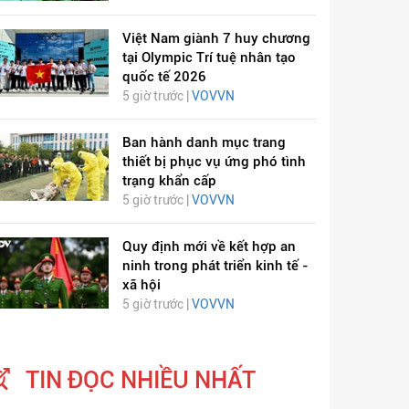
Việt Nam giành 7 huy chương
tại Olympic Trí tuệ nhân tạo
quốc tế 2026
5 giờ trước |
VOVVN
Ban hành danh mục trang
thiết bị phục vụ ứng phó tình
trạng khẩn cấp
5 giờ trước |
VOVVN
ỊCH VIÊM PHỔI COVID-
HÁT LÊN VIỆT NAM
19
Quy định mới về kết hợp an
ninh trong phát triển kinh tế -
xã hội
5 giờ trước |
VOVVN
TIN ĐỌC NHIỀU NHẤT