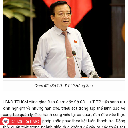
Giám đốc Sở GD - ĐT Lê Hồng Sơn.
UBND TPHCM cũng giao Ban Giám đốc Sở GD – ĐT TP tiến hành rút
kinh nghiệm về những hạn chế, thiếu sót trong tập thể lãnh đạo về
công tác quản lý, điều hành công việc tại cơ quan; đôn đốc việc thực
hiện nghiêm các biện pháp khắc phục theo kết luận thanh tra. Đồng
Đã kết nối EMC
thời quán triệt trong ngành giáo dục không để xảy ra các thiếu sót