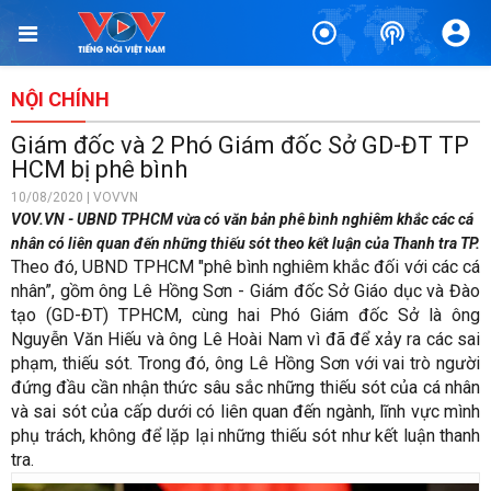
NỘI CHÍNH
Giám đốc và 2 Phó Giám đốc Sở GD-ĐT TP
HCM bị phê bình
10/08/2020 | VOVVN
VOV.VN - UBND TPHCM vừa có văn bản phê bình nghiêm khắc các cá
nhân có liên quan đến những thiếu sót theo kết luận của Thanh tra TP.
Theo đó, UBND TPHCM "phê bình nghiêm khắc đối với các cá
nhân”, gồm ông Lê Hồng Sơn - Giám đốc Sở Giáo dục và Đào
tạo (GD-ĐT) TPHCM, cùng hai Phó Giám đốc Sở là ông
Nguyễn Văn Hiếu và ông Lê Hoài Nam vì đã để xảy ra các sai
phạm, thiếu sót. Trong đó, ông Lê Hồng Sơn với vai trò người
đứng đầu cần nhận thức sâu sắc những thiếu sót của cá nhân
và sai sót của cấp dưới có liên quan đến ngành, lĩnh vực mình
phụ trách, không để lặp lại những thiếu sót như kết luận thanh
tra.