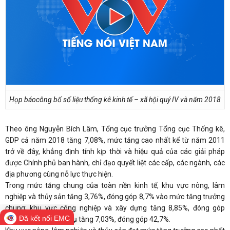
Họp báocông bố số liệu thống kê kinh tế – xã hội quý IV và năm 2018
Theo ông Nguyễn Bích Lâm, Tổng cục trưởng Tổng cục Thống kê,
GDP cả năm 2018 tăng 7,08%, mức tăng cao nhất kể từ năm 2011
trở về đây, khẳng định tính kịp thời và hiệu quả của các giải pháp
được Chính phủ ban hành, chỉ đạo quyết liệt các cấp, các ngành, các
địa phương cùng nỗ lực thực hiện.
Trong mức tăng chung của toàn nền kinh tế, khu vực nông, lâm
nghiệp và thủy sản tăng 3,76%, đóng góp 8,7% vào mức tăng trưởng
chung; khu vực công nghiệp và xây dựng tăng 8,85%, đóng góp
Đã kết nối EMC
48,6%; khu vực dịch vụ tăng 7,03%, đóng góp 42,7%.