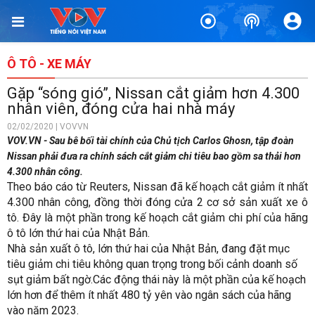
Ô TÔ - XE MÁY
Gặp “sóng gió”, Nissan cắt giảm hơn 4.300
nhân viên, đóng cửa hai nhà máy
02/02/2020 | VOVVN
VOV.VN - Sau bê bối tài chính của Chủ tịch Carlos Ghosn, tập đoàn
Nissan phải đưa ra chính sách cắt giảm chi tiêu bao gồm sa thải hơn
4.300 nhân công.
Theo báo cáo từ Reuters, Nissan đã kế hoạch cắt giảm ít nhất
4.300 nhân công, đồng thời đóng cửa 2 cơ sở sản xuất xe ô
tô. Đây là một phần trong kế hoạch cắt giảm chi phí của hãng
ô tô lớn thứ hai của Nhật Bản.
Nhà sản xuất ô tô, lớn thứ hai của Nhật Bản, đang đặt mục
tiêu giảm chi tiêu không quan trọng trong bối cảnh doanh số
sụt giảm bất ngờ.Các động thái này là một phần của kế hoạch
lớn hơn để thêm ít nhất 480 tỷ yên vào ngân sách của hãng
vào năm 2023.