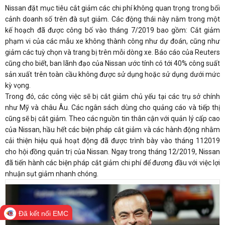
Nissan đặt mục tiêu cắt giảm các chi phí không quan trọng trong bối
cảnh doanh số trên đà sụt giảm. Các động thái này nằm trong một
kế hoạch đã được công bố vào tháng 7/2019 bao gồm: Cắt giảm
phạm vi của các mẫu xe không thành công như dự đoán, cũng như
giảm các tuỳ chọn và trang bị trên mỗi dòng xe. Báo cáo của Reuters
cũng cho biết, ban lãnh đạo của Nissan ước tính có tới 40% công suất
sản xuất trên toàn cầu không được sử dụng hoặc sử dụng dưới mức
kỳ vọng.
Trong đó, các công việc sẽ bị cắt giảm chủ yếu tại các trụ sở chính
như Mỹ và châu Âu. Các ngân sách dùng cho quảng cáo và tiếp thị
cũng sẽ bị cắt giảm. Theo các nguồn tin thân cận với quản lý cấp cao
của Nissan, hầu hết các biện pháp cắt giảm và các hành động nhằm
cải thiện hiệu quả hoạt động đã được trình bày vào tháng 112019
cho hội đồng quản trị của Nissan. Ngay trong tháng 12/2019, Nissan
đã tiến hành các biện pháp cắt giảm chi phí để đương đầu với việc lợi
nhuận sụt giảm nhanh chóng.
Đã kết nối EMC