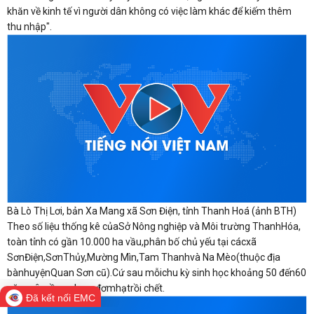
khăn về kinh tế vì người dân không có việc làm khác để kiếm thêm
thu nhập".
Bà Lò Thị Lơi, bản Xa Mang xã Sơn Điện, tỉnh Thanh Hoá (ảnh BTH)
Theo số liệu thống kê củaSở Nông nghiệp và Môi trường ThanhHóa,
toàn tỉnh có gần 10.000 ha vầu,phân bố chủ yếu tại cácxã
SơnĐiện,SơnThủy,Mường Mìn,Tam Thanhvà Na Mèo(thuộc địa
bànhuyệnQuan Sơn cũ).Cứ sau mỗichu kỳ sinh học khoảng 50 đến60
năm,câyvầu ra hoa, đơmhạtrồi chết.
Đã kết nối EMC