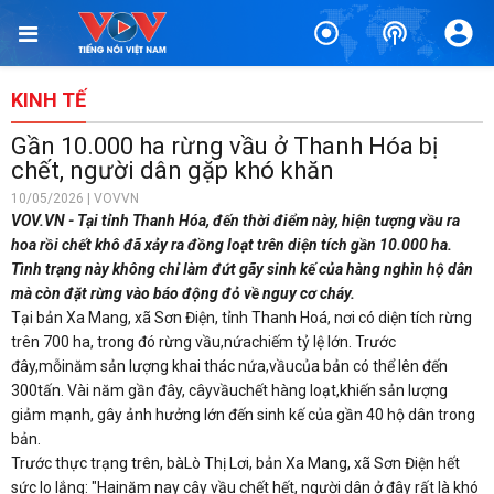
KINH TẾ
Gần 10.000 ha rừng vầu ở Thanh Hóa bị
chết, người dân gặp khó khăn
10/05/2026 | VOVVN
VOV.VN - Tại tỉnh Thanh Hóa, đến thời điểm này, hiện tượng vầu ra
hoa rồi chết khô đã xảy ra đồng loạt trên diện tích gần 10.000 ha.
Tình trạng này không chỉ làm đứt gãy sinh kế của hàng nghìn hộ dân
mà còn đặt rừng vào báo động đỏ về nguy cơ cháy.
Tại bản Xa Mang, xã Sơn Điện, tỉnh Thanh Hoá, nơi có diện tích rừng
trên 700 ha, trong đó rừng vầu,nứachiếm tỷ lệ lớn. Trước
đây,mỗinăm sản lượng khai thác nứa,vầucủa bản có thể lên đến
300tấn. Vài năm gần đây, câyvầuchết hàng loạt,khiến sản lượng
giảm mạnh, gây ảnh hưởng lớn đến sinh kế của gần 40 hộ dân trong
bản.
Trước thực trạng trên, bàLò Thị Lơi, bản Xa Mang, xã Sơn Điện hết
sức lo lắng: "Hainăm nay cây vầu chết hết, người dân ở đây rất là khó