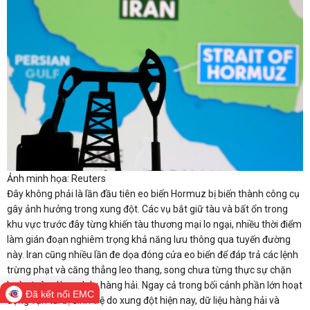
Ảnh minh họa: Reuters
Đây không phải là lần đầu tiên eo biển Hormuz bị biến thành công cụ
gây ảnh hưởng trong xung đột. Các vụ bắt giữ tàu và bất ổn trong
khu vực trước đây từng khiến tàu thương mại lo ngại, nhiều thời điểm
làm gián đoạn nghiêm trọng khả năng lưu thông qua tuyến đường
này. Iran cũng nhiều lần đe dọa đóng cửa eo biển để đáp trả các lệnh
trừng phạt và căng thẳng leo thang, song chưa từng thực sự chặn
hoàn toàn dòng chảy hàng hải. Ngay cả trong bối cảnh phần lớn hoạt
Đã kết nối EMC
động vận tải bị đình trệ do xung đột hiện nay, dữ liệu hàng hải và