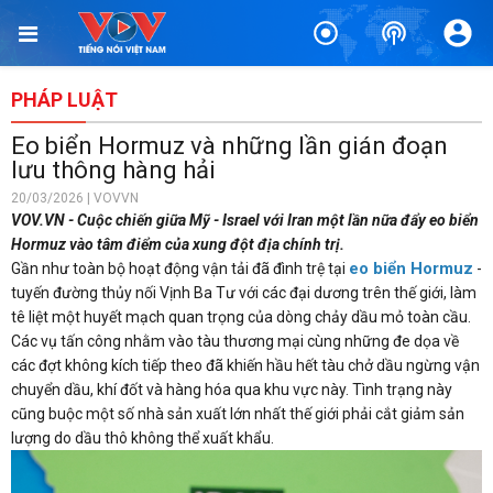
PHÁP LUẬT
Eo biển Hormuz và những lần gián đoạn
lưu thông hàng hải
20/03/2026 | VOVVN
VOV.VN - Cuộc chiến giữa Mỹ - Israel với Iran một lần nữa đẩy eo biển
Hormuz vào tâm điểm của xung đột địa chính trị.
eo biển Hormuz
Gần như toàn bộ hoạt động vận tải đã đình trệ tại
-
tuyến đường thủy nối Vịnh Ba Tư với các đại dương trên thế giới, làm
tê liệt một huyết mạch quan trọng của dòng chảy dầu mỏ toàn cầu.
Các vụ tấn công nhằm vào tàu thương mại cùng những đe dọa về
các đợt không kích tiếp theo đã khiến hầu hết tàu chở dầu ngừng vận
chuyển dầu, khí đốt và hàng hóa qua khu vực này. Tình trạng này
cũng buộc một số nhà sản xuất lớn nhất thế giới phải cắt giảm sản
lượng do dầu thô không thể xuất khẩu.