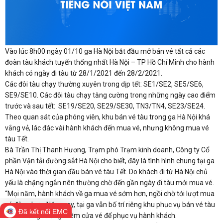
Vào lúc 8h00 ngày 01/10 ga Hà Nội bắt đầu mở bán vé tất cả các
đoàn tàu khách tuyến thống nhất Hà Nội – TP Hồ Chí Minh cho hành
khách có ngày đi tàu từ 28/1/2021 đến 28/2/2021.
Các đôi tàu chạy thường xuyên trong dịp tết: SE1/SE2, SE5/SE6,
SE9/SE10. Các đôi tàu chạy tăng cường trong những ngày cao điểm
trước và sau tết: SE19/SE20, SE29/SE30, TN3/TN4, SE23/SE24.
Theo quan sát của phóng viên, khu bán vé tàu trong ga Hà Nội khá
vắng vẻ, lác đác vài hành khách đến mua vé, nhưng không mua vé
tàu Tết.
Bà Trần Thị Thanh Hương, Trạm phó Trạm kinh doanh, Công ty Cổ
phần Vận tải đường sắt Hà Nội cho biết, đây là tình hình chung tại ga
Hà Nội vào thời gian đầu bán vé tàu Tết. Do khách đi từ Hà Nội chủ
yếu là chặng ngắn nên thường chờ đến gần ngày đi tàu mới mua vé.
“Mọi năm, hành khách về ga mua vé sớm hơn, ngồi chờ tới lượt mua
vé đông hơn. Năm nay, tại ga vẫn bố trí riêng khu phục vụ bán vé tàu
Đã kết nối EMC
Tết và tăng cường thêm cửa vé để phục vụ hành khách.