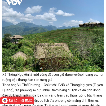
Xã Thông Nguyên là một vùng đất còn giữ được vẻ đẹp hoang sơ, nơi
ruộng bậc thang đan xen rừng già
Theo ông Vũ Thế Phương – Chủ tịch UBND xã Thông Nguyên (Tuyên
Quang), địa phương sở hữu nhiều tiềm năng du lịch và đã đón đông
đảo du khách mỗi mùa lúa chín vàng trên các thửa ruộng bậc thang
Hoàng Su Phì. Tuy nhiên, du lịch địa phương còn nặng tính thời vụ,
Đã kết nối EMC
phụ thuộc vào mùa lúa chín. Thời gian lưu trú ngắn và mức chi tiêu