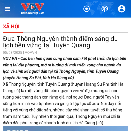
XÃ HỘI
Đưa Thông Nguyên thành điểm sáng du
lịch bền vững tại Tuyên Quang
05/08/2025 | VOVVN
VOV.VN - Các bên liên quan cùng nhau cam kết phát triển du lịch bền
vững tại địa phương, mở ra hướng đi mới triển vọng cho ngành du
lịch và sinh kế người dân tại xã Thông Nguyên, tỉnh Tuyên Quang
(huyện Hoàng Su Phì, tỉnh Hà Giang cũ).
Xã Thông Nguyên, tỉnh Tuyên Quang (huyện Hoàng Su Phì, tỉnh Hà
Giang cũ) là một vùng đất còn nguyên vẹn vẻ đẹp hoang sơ, nơi
ruộng bậc thang đan xen rừng già, nơi người Dao, người Tày vẫn
sống hòa mình vào tự nhiên và gìn giữ tập tục cổ xưa. Nơi đây nổi
tiếng với vùng chè đặc sản, những cây chè shan tuyết cổ thụ hàng
trăm năm tuổi. Tuy nhiên thời gian qua, Thông Nguyên mới chỉ là
điểm đến phụ trong các hành trình du lịch Hà Giang (cũ).