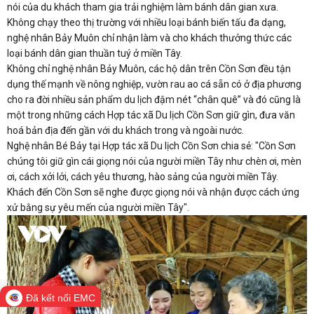
nói của du khách tham gia trải nghiệm làm bánh dân gian xưa.
Không chạy theo thị trường với nhiều loại bánh biến tấu đa dạng,
nghệ nhân Bảy Muôn chỉ nhận làm và cho khách thưởng thức các
loại bánh dân gian thuần tuý ở miền Tây.
Không chỉ nghệ nhân Bảy Muôn, các hộ dân trên Cồn Sơn đều tận
dụng thế mạnh về nông nghiệp, vườn rau ao cá sẵn có ở địa phương
cho ra đời nhiều sản phẩm du lịch đậm nét “chân quê” và đó cũng là
một trong những cách Hợp tác xã Du lịch Cồn Sơn giữ gìn, đưa văn
hoá bản địa đến gần với du khách trong và ngoài nước.
Nghệ nhân Bé Bảy tại Hợp tác xã Du lịch Cồn Sơn chia sẻ: "Cồn Sơn
chúng tôi giữ gìn cái giọng nói của người miền Tây như chèn ơi, mèn
ơi, cách xởi lởi, cách yêu thương, hào sảng của người miền Tây.
Khách đến Cồn Sơn sẽ nghe được giọng nói và nhận được cách ứng
xử bằng sự yêu mến của người miền Tây".
Đã kết nối EMC