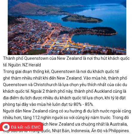
Thành phố Queenstown của New Zealand là nơi thu hút khách quốc
tế. Nguồn: NZ Herald
Trong giai đoạn thống kê, Queenstown là nơi du khách quốc tế
ghé thăm nhiều nhất khi đến New Zealand. Vào mùa hè, thành phố
Queenstown và Christchurch là lựa chọn yêu thích nhất của các du
khách quốc tế. Ngoài 2 thành phố này, thành phố Auckland cũng là
địa điểm du lịch được nhiều du khách quốc tế lựa chọn, khi tỷ lệ đặt
phòng tại đây vào mùa hè luôn đạt từ 80% - 85%.
Người dân New Zealand cũng có xu hướng đi du lịch nước ngoài cũng
nhiều hơn, tăng 112 nghìn người so với cùng kỳ năm trước. Trong đó
điểm đến được du khách New Zealand ưa chuộng nhất là Australia,
Đã kết nối EMC
tiếp sau đó là Trung Quốc, Nhật Bản, Indonesia, Ấn Độ và Philippines.