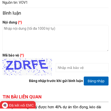
Nguồn tin: VOV1
Bình luận
Nội dung
(*)
Mã bảo vệ
(*)
Đăng nhập trước khi gửi bình luận
Đăng nhập
TIN BÀI LIÊN QUAN
Đã kết nối EMC
Tuyên Quang xử lý được hơn 40% dự án tồn đọng, kéo dài