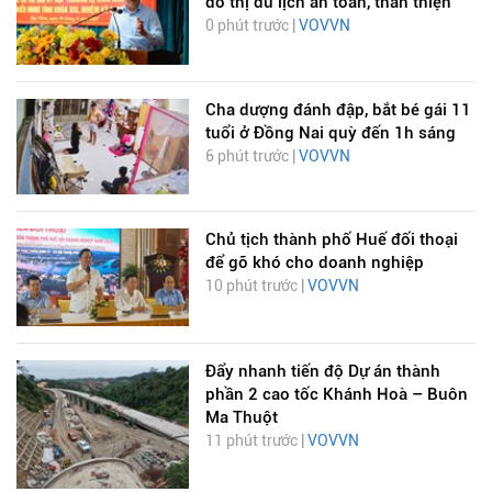
đô thị du lịch an toàn, thân thiện
0 phút trước |
VOVVN
Cha dượng đánh đập, bắt bé gái 11
tuổi ở Đồng Nai quỳ đến 1h sáng
6 phút trước |
VOVVN
Chủ tịch thành phố Huế đối thoại
để gỡ khó cho doanh nghiệp
10 phút trước |
VOVVN
Đẩy nhanh tiến độ Dự án thành
phần 2 cao tốc Khánh Hoà – Buôn
Ma Thuột
11 phút trước |
VOVVN