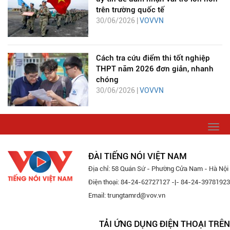
trên trường quốc tế
30/06/2026 |
VOVVN
Cách tra cứu điểm thi tốt nghiệp
THPT năm 2026 đơn giản, nhanh
chóng
30/06/2026 |
VOVVN
Togg
navi
ĐÀI TIẾNG NÓI VIỆT NAM
Địa chỉ: 58 Quán Sứ - Phường Cửa Nam - Hà Nội
Điện thoại: 84-24-62727127 -|- 84-24-39781923
Email: trungtamrd@vov.vn
TẢI ỨNG DỤNG ĐIỆN THOẠI TRÊN