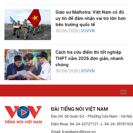
Giáo sư Malhotra: Việt Nam có đủ
uy tín để đảm nhận vai trò lớn hơn
trên trường quốc tế
30/06/2026 |
VOVVN
Cách tra cứu điểm thi tốt nghiệp
THPT năm 2026 đơn giản, nhanh
chóng
30/06/2026 |
VOVVN
Togg
navi
ĐÀI TIẾNG NÓI VIỆT NAM
Địa chỉ: 58 Quán Sứ - Phường Cửa Nam - Hà Nội
Điện thoại: 84-24-62727127 -|- 84-24-39781923
Email: trungtamrd@vov.vn