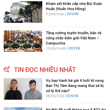
Khám xét khẩn cấp nhà Bùi Xuân
Huấn (Huấn Hoa Hồng)
5 phút trước |
VOVVN
Tăng cường tuyên truyền, bảo vệ
vững chắc biên giới Việt Nam –
Campuchia
15 phút trước |
VOVVN
TIN ĐỌC NHIỀU NHẤT
Vụ bạo hành bé gái 4 tuổi tử vong:
Bàn Thị Tâm đang mang thai sẽ bị
xử lý thế nào?
08/05/2026 |
VOVVN
Hà Nội đề xuất thông qua 5.822 dự