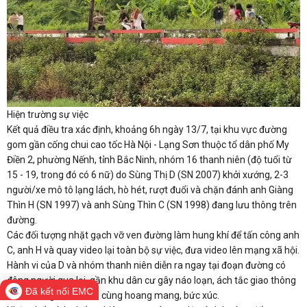
Hiện trường sự việc
Kết quả điều tra xác định, khoảng 6h ngày 13/7, tại khu vực đường
gom gần cống chui cao tốc Hà Nội - Lạng Sơn thuộc tổ dân phố My
Điền 2, phường Nếnh, tỉnh Bắc Ninh, nhóm 16 thanh niên (độ tuổi từ
15 - 19, trong đó có 6 nữ) do Sùng Thị D (SN 2007) khởi xướng, 2-3
người/xe mô tô lạng lách, hò hét, rượt đuổi và chặn đánh anh Giàng
Thìn H (SN 1997) và anh Sùng Thìn C (SN 1998) đang lưu thông trên
đường.
Các đối tượng nhặt gạch vỡ ven đường làm hung khí để tấn công anh
C, anh H và quay video lại toàn bộ sự việc, đưa video lên mạng xã hội.
Hành vi của D và nhóm thanh niên diễn ra ngay tại đoạn đường có
đông người qua lại, gần khu dân cư gây náo loạn, ách tắc giao thông
Đã kết nối EMC
và khiến người dân vô cùng hoang mang, bức xúc.