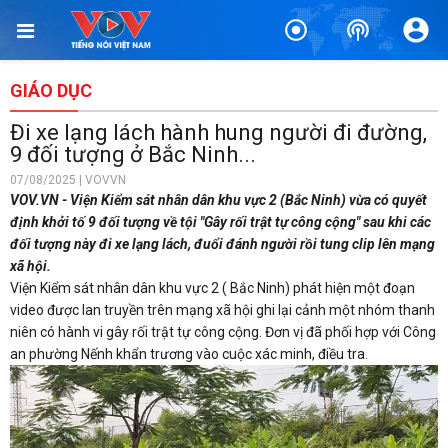
GIÁO DỤC
Đi xe lạng lách hành hung người đi đường,
9 đối tượng ở Bắc Ninh...
07/08/2025 | VOVVN
VOV.VN - Viện Kiểm sát nhân dân khu vực 2 (Bắc Ninh) vừa có quyết
định khởi tố 9 đối tượng về tội "Gây rối trật tự công cộng" sau khi các
đối tượng này đi xe lạng lách, đuổi đánh người rồi tung clip lên mạng
xã hội.
Viện Kiểm sát nhân dân khu vực 2 ( Bắc Ninh) phát hiện một đoạn
video được lan truyền trên mạng xã hội ghi lại cảnh một nhóm thanh
niên có hành vi gây rối trật tự công cộng. Đơn vị đã phối hợp với Công
an phường Nếnh khẩn trương vào cuộc xác minh, điều tra.