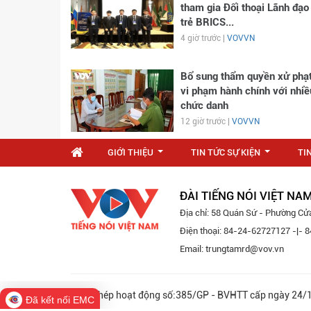
tham gia Đối thoại Lãnh đạo
trẻ BRICS...
4 giờ trước |
VOVVN
Bổ sung thẩm quyền xử phạ
vi phạm hành chính với nhiề
chức danh
12 giờ trước |
VOVVN
GIỚI THIỆU
TIN TỨC SỰ KIỆN
TI
...
...
ĐÀI TIẾNG NÓI VIỆT NA
Địa chỉ: 58 Quán Sứ - Phường Cử
Điện thoại: 84-24-62727127 -|-
Email: trungtamrd@vov.vn
Giấy phép hoạt động số:385/GP - BVHTT cấp ngày 
Đã kết nối EMC