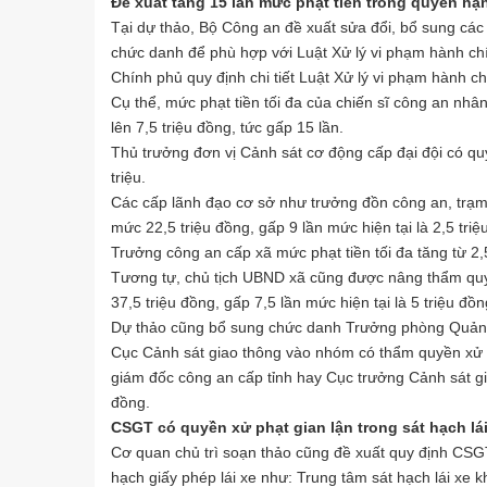
Đề xuất tăng 15 lần mức phạt tiền trong quyền h
Tại dự thảo, Bộ Công an đề xuất sửa đổi, bổ sung các
chức danh để phù hợp với Luật Xử lý vi phạm hành ch
Chính phủ quy định chi tiết Luật Xử lý vi phạm hành 
Cụ thể, mức phạt tiền tối đa của chiến sĩ công an nh
lên 7,5 triệu đồng, tức gấp 15 lần.
Thủ trưởng đơn vị Cảnh sát cơ động cấp đại đội có quy
triệu.
Các cấp lãnh đạo cơ sở như trưởng đồn công an, trạm
mức 22,5 triệu đồng, gấp 9 lần mức hiện tại là 2,5 triệu
Trưởng công an cấp xã mức phạt tiền tối đa tăng từ 2,5
Tương tự, chủ tịch UBND xã cũng được nâng thẩm quyề
37,5 triệu đồng, gấp 7,5 lần mức hiện tại là 5 triệu đồn
Dự thảo cũng bổ sung chức danh Trưởng phòng Quản lý,
Cục Cảnh sát giao thông vào nhóm có thẩm quyền xử 
giám đốc công an cấp tỉnh hay Cục trưởng Cảnh sát gia
đồng.
CSGT có quyền xử phạt gian lận trong sát hạch lái
Cơ quan chủ trì soạn thảo cũng đề xuất quy định CSG
hạch giấy phép lái xe như: Trung tâm sát hạch lái xe k