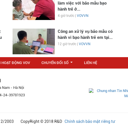
làm việc với bảo mẫu bạo
hành trẻ ở...
4 giờ trước |
VOVVN
t
Công an xử lý vụ bảo mẫu có
u
hành vi bạo hành trẻ em tại...
12 giờ trước |
VOVVN
N HOẠT ĐỘNG VOV
CHUYỂN ĐỔI SỐ
LIÊN HỆ
...
M
a Nam - Hà Nội
 84-24-39781923
24/12/2003 CopyRight © 2018 R&D
Chính sách bảo mật riêng tư