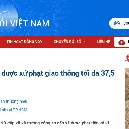
N TỬ
ÓI VIỆT NAM
Ch
TIN HOẠT ĐỘNG VOV
CHUYỂN ĐỔI SỐ
LIÊN HỆ
...
 được xử phạt giao thông tối đa 37,5
mạo thương hiệu
hành tại TP.HCM
ND cấp xã và trưởng công an cấp xã được phạt tiền về vi