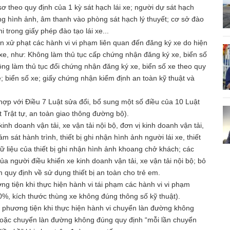
ơ theo quy định của 1 kỳ sát hạch lái xe; người dự sát hạch
bằng hình ảnh, âm thanh vào phòng sát hạch lý thuyết; cơ sở đào
i trong giấy phép đào tạo lái xe...
xử phạt các hành vi vi phạm liên quan đến đăng ký xe do hiện
xe, như: Không làm thủ tục cấp chứng nhận đăng ký xe, biển số
ông làm thủ tục đổi chứng nhận đăng ký xe, biển số xe theo quy
; biển số xe; giấy chứng nhận kiểm định an toàn kỹ thuật và
hợp với Điều 7 Luật sửa đổi, bổ sung một số điều của 10 Luật
t Trật tự, an toàn giao thông đường bộ).
nh doanh vận tải, xe vận tải nội bộ, đơn vị kinh doanh vận tải,
m sát hành trình, thiết bị ghi nhận hình ảnh người lái xe, thiết
ữ liệu của thiết bị ghi nhận hình ảnh khoang chở khách; các
của người điều khiển xe kinh doanh vận tải, xe vận tải nội bộ; bỏ
 quy định về sử dụng thiết bị an toàn cho trẻ em.
ng tiện khi thực hiện hành vi tái phạm các hành vi vi phạm
0%, kích thước thùng xe không đúng thông số kỹ thuật).
 phương tiện khi thực hiện hành vi chuyển làn đường không
hoặc chuyển làn đường không đúng quy định “mỗi lần chuyển