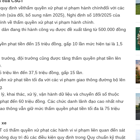
ạn của CSGT
 quy định vềthẩm quyền xử phạt vi phạm hành chínhđối với các
ính (sửa đổi, bổ sung năm 2025), Nghị định số 189/2025 của
chính về thẩm quyền xử phạt vi phạm hành chính.
ân dân đang thi hành công vụ được đề xuất tăng từ 500.000 đồng
ền phạt tiền đến 15 triệu đồng, gấp 10 lần mức hiện tại là 1,5
 trưởng, đội trưởng cũng được tăng thẩm quyền phạt tiền lên
.
 triệu lên đến 37,5 triệu đồng, gấp 15 lần.
n xử phạt tiền tối đa với các vi phạm giao thông đường bộ lên
g.
 khai thác, xử lý, vận hành dữ liệu và chuyển đổi số thuộc
phạt đến 60 triệu đồng. Các chức danh lãnh đạo cao nhất như
o thông vẫn giữ mức thẩm quyền phạt tiền tối đa là 75 triệu
 xe
T có thẩm quyền xử phạt các hành vi vi phạm liên quan đến sát
hông duy trì đủ các điều kiện quy định trong Quy chuẩn kỹ thuật