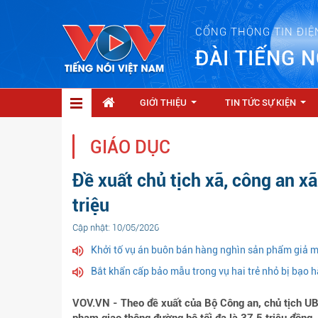
CỔNG THÔNG TIN ĐIỆ
ĐÀI TIẾNG N
GIỚI THIỆU
TIN TỨC SỰ KIỆN
...
...
GIÁO DỤC
Đề xuất chủ tịch xã, công an xã
triệu
Cập nhật: 10/05/2026
Khởi tố vụ án buôn bán hàng nghìn sản phẩm giả 
Bắt khẩn cấp bảo mẫu trong vụ hai trẻ nhỏ bị bạo 
VOV.VN - Theo đề xuất của Bộ Công an, chủ tịch UB