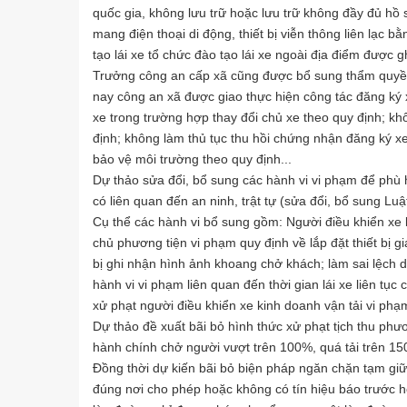
quốc gia, không lưu trữ hoặc lưu trữ không đầy đủ hồ s
mang điện thoại di động, thiết bị viễn thông liên lạc 
tạo lái xe tổ chức đào tạo lái xe ngoài địa điểm được gh
Trưởng công an cấp xã cũng được bổ sung thẩm quyền 
nay công an xã được giao thực hiện công tác đăng ký 
xe trong trường hợp thay đổi chủ xe theo quy định; kh
định; không làm thủ tục thu hồi chứng nhận đăng ký xe
bảo vệ môi trường theo quy định...
Dự thảo sửa đổi, bổ sung các hành vi vi phạm để phù 
có liên quan đến an ninh, trật tự (sửa đổi, bổ sung Luậ
Cụ thể các hành vi bổ sung gồm: Người điều khiển xe ki
chủ phương tiện vi phạm quy định về lắp đặt thiết bị giá
bị ghi nhận hình ảnh khoang chở khách; làm sai lệch d
hành vi vi phạm liên quan đến thời gian lái xe liên tục 
xử phạt người điều khiển xe kinh doanh vận tải vi phạm
Dự thảo đề xuất bãi bỏ hình thức xử phạt tịch thu phươ
hành chính chở người vượt trên 100%, quá tải trên 15
Đồng thời dự kiến bãi bỏ biện pháp ngăn chặn tạm giữ
đúng nơi cho phép hoặc không có tín hiệu báo trước 