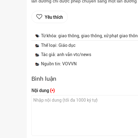
làn đường chỉ được phép chuyển sang một làn đường li
Yêu thích
Từ khóa: giao thông, giao thông, xử phạt giao thôn
Thể loại: Giáo dục
Tác giả: anh văn vtc/news
Nguồn tin: VOVVN
Bình luận
Nội dung
(*)