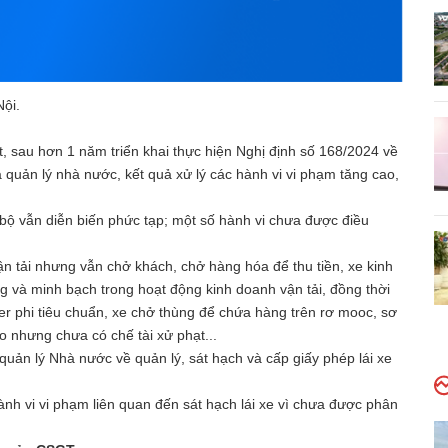
Nội.
t, sau hơn 1 năm triển khai thực hiện Nghị định số 168/2024 về
uản lý nhà nước, kết quả xử lý các hành vi vi phạm tăng cao,
g bộ vẫn diễn biến phức tạp; một số hành vi chưa được điều
n tải nhưng vẫn chở khách, chở hàng hóa để thu tiền, xe kinh
ng và minh bạch trong hoạt động kinh doanh vận tải, đồng thời
er phi tiêu chuẩn, xe chở thùng để chứa hàng trên rơ mooc, sơ
o nhưng chưa có chế tài xử phạt...
uản lý Nhà nước về quản lý, sát hạch và cấp giấy phép lái xe
nh vi vi phạm liên quan đến sát hạch lái xe vì chưa được phân