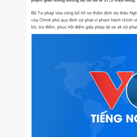
phạm giao thông đường bộ tối đa là 37,5 triệu đồng.
Bộ Tư pháp vừa công bố hồ sơ thẩm định dự thảo Nghị
của Chính phủ quy định xử phạt vi phạm hành chính về 
bộ; trừ điểm, phục hồi điểm giấy phép lái xe về xử phạ