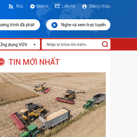
Rss
Đơn vị
Liên hệ
Đăng nhập
ương trình đã phát
Nghe và xem trực tuyến
Ứng dụng VOV
TIN MỚI NHẤT