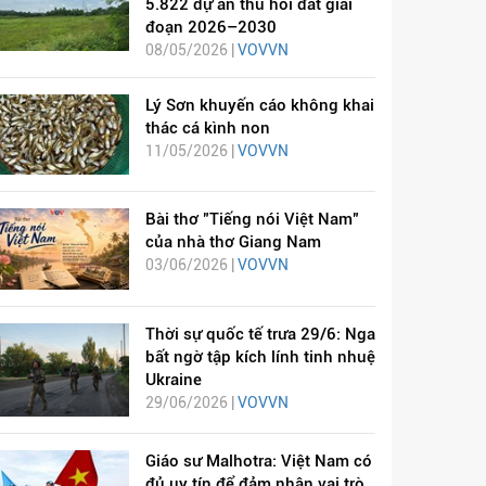
5.822 dự án thu hồi đất giai
đoạn 2026–2030
08/05/2026 |
VOVVN
Lý Sơn khuyến cáo không khai
thác cá kình non
11/05/2026 |
VOVVN
Bài thơ "Tiếng nói Việt Nam"
của nhà thơ Giang Nam
03/06/2026 |
VOVVN
Thời sự quốc tế trưa 29/6: Nga
bất ngờ tập kích lính tinh nhuệ
Ukraine
29/06/2026 |
VOVVN
Giáo sư Malhotra: Việt Nam có
đủ uy tín để đảm nhận vai trò