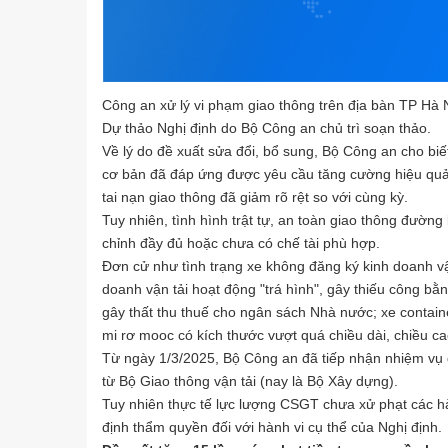
Công an xử lý vi phạm giao thông trên địa bàn TP Hà 
Dự thảo Nghị định do Bộ Công an chủ trì soạn thảo.
Về lý do đề xuất sửa đổi, bổ sung, Bộ Công an cho biế
cơ bản đã đáp ứng được yêu cầu tăng cường hiệu quả q
tai nạn giao thông đã giảm rõ rệt so với cùng kỳ.
Tuy nhiên, tình hình trật tự, an toàn giao thông đườn
chỉnh đầy đủ hoặc chưa có chế tài phù hợp.
Đơn cử như tình trạng xe không đăng ký kinh doanh vậ
doanh vận tải hoạt động "trá hình", gây thiếu công bằ
gây thất thu thuế cho ngân sách Nhà nước; xe contain
mi rơ mooc có kích thước vượt quá chiều dài, chiều ca
Từ ngày 1/3/2025, Bộ Công an đã tiếp nhận nhiệm vụ q
từ Bộ Giao thông vận tải (nay là Bộ Xây dựng).
Tuy nhiên thực tế lực lượng CSGT chưa xử phạt các hà
định thẩm quyền đối với hành vi cụ thể của Nghị định.