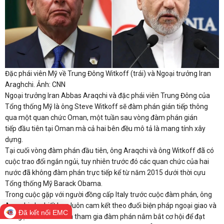
Đặc phái viên Mỹ về Trung Đông Witkoff (trái) và Ngoại trưởng Iran
Araghchi. Ảnh: CNN
Ngoại trưởng Iran Abbas Araqchi và đặc phái viên Trung Đông của
Tổng thống Mỹ là ông Steve Witkoff sẽ đàm phán gián tiếp thông
qua một quan chức Oman, một tuần sau vòng đàm phán gián
tiếp đầu tiên tại Oman mà cả hai bên đều mô tả là mang tính xây
dựng.
Tại cuối vòng đàm phán đầu tiên, ông Araqchi và ông Witkoff đã có
cuộc trao đổi ngắn ngủi, tuy nhiên trước đó các quan chức của hai
nước đã không đàm phán trực tiếp kể từ năm 2015 dưới thời cựu
Tổng thống Mỹ Barack Obama.
Trong cuộc gặp với người đồng cấp Italy trước cuộc đàm phán, ông
Araqchi cho biết Iran luôn cam kết theo đuổi biện pháp ngoại giao và
Đã kết nối EMC
kêu gọi tất cả các bên tham gia đàm phán nắm bắt cơ hội để đạt