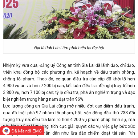
Đại tá Rah Lah Lâm phát biểu tại đại hội
Nhiệm kỳ vừa qua, Đảng uỷ Công an tỉnh Gia Lai đã lãnh đạo, chỉ đạo,
triển khai đồng bộ các phương án, kế hoạch về đấu tranh phòng,
chống tội phạm. Theo đó, cơ quan điều tra các cấp đã khởi tố hơn
4.900 vụ án và hơn 7.200 bị can; kết luận điều tra, đề nghị truy tố hơn
3.800 vụ, hơn 7.100 bị can; tỷ lệ điều tra, phá án nghiêm trọng và đặc
biệt nghiêm trọng hàng năm đạt trên 96%.
Lực lượng công an Gia Lai cũng mở nhiều đợt cao điểm đấu tranh,
qua đó triệt phá 97 nhóm tội phạm; bắt, vận động đầu thú 233 đối
tượng truy nã; điều tra làm rõ hơn 4.200 vụ phạm pháp hình sự, ma
túy, kinh tế, môi trường; tích cực giải quyết các vụ việc gây bức xúc
Đã kết nối EMC
trong quần chúng nhân dân như lừa đảo chiếm đoạt tài sản, “tín