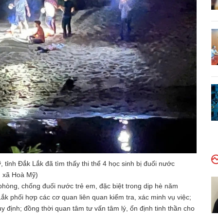
ỉnh Đắk Lắk đã tìm thấy thi thể 4 học sinh bị đuối nước
n xã Hoà Mỹ)
 phòng, chống đuối nước trẻ em, đặc biệt trong dịp hè năm
ắk phối hợp các cơ quan liên quan kiểm tra, xác minh vụ việc;
y định; đồng thời quan tâm tư vấn tâm lý, ổn định tinh thần cho