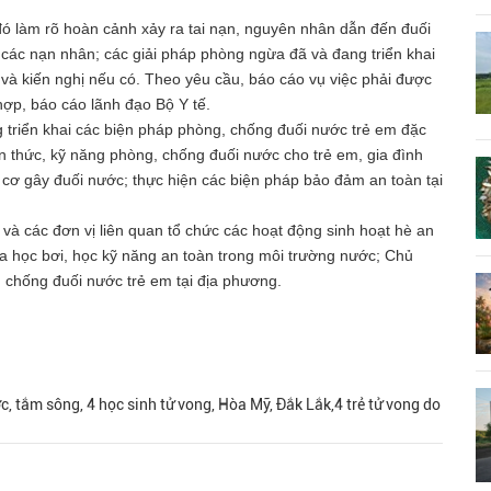
đó làm rõ hoàn cảnh xảy ra tai nạn, nguyên nhân dẫn đến đuối
h các nạn nhân; các giải pháp phòng ngừa đã và đang triển khai
à kiến nghị nếu có. Theo yêu cầu, báo cáo vụ việc phải được
ợp, báo cáo lãnh đạo Bộ Y tế.
 triển khai các biện pháp phòng, chống đuối nước trẻ em đặc
ến thức, kỹ năng phòng, chống đuối nước cho trẻ em, gia đình
cơ gây đuối nước; thực hiện các biện pháp bảo đảm an toàn tại
và các đơn vị liên quan tổ chức các hoạt động sinh hoạt hè an
a học bơi, học kỹ năng an toàn trong môi trường nước; Chủ
, chống đuối nước trẻ em tại địa phương.
c, tắm sông, 4 học sinh tử vong, Hòa Mỹ, Đắk Lắk,4 trẻ tử vong do