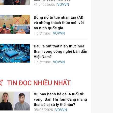
41 phút trước |
VOVVN
Bùng nổ trí tuệ nhân tạo (AI)
và những thách thức mới với
an ninh quốc gia
1 giờ trước |
VOVVN
Đâu là nút thắt hiện thực hóa
tham vọng công nghệ bán dẫn
Việt Nam?
1 giờ trước |
VOVVN
TIN ĐỌC NHIỀU NHẤT
Vụ bạo hành bé gái 4 tuổi tử
vong: Bàn Thị Tâm đang mang
thai sẽ bị xử lý thế nào?
08/05/2026 |
VOVVN