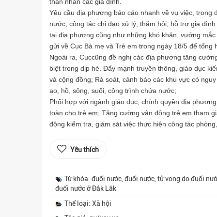
thân nhân các gia đình.
Yêu cầu địa phương báo cáo nhanh về vụ việc, trong 
nước, công tác chỉ đạo xử lý, thăm hỏi, hỗ trợ gia đìn
tại địa phương cũng như những khó khăn, vướng mắc v
gửi về Cục Bà mẹ và Trẻ em trong ngày 18/5 để tổng h
Ngoài ra, Cụccũng đề nghị các địa phương tăng cường
biệt trong dịp hè. Đẩy mạnh truyền thông, giáo dục ki
và cộng đồng; Rà soát, cảnh báo các khu vực có nguy 
ao, hồ, sông, suối, công trình chứa nước;
Phối hợp với ngành giáo dục, chính quyền địa phương 
toàn cho trẻ em; Tăng cường vận động trẻ em tham gi
động kiểm tra, giám sát việc thực hiện công tác phòng
Yêu thích
Từ khóa: đuối nước, đuối nước, tử vong do đuối nướ
đuối nước ở Đắk Lắk
Thể loại: Xã hội