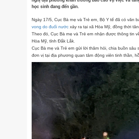
nghị địa phương khẩn trương báo cáo vụ việc và tăn
học sinh đang đến gần.
Ngày 17/5, Cục Bà mẹ và Trẻ em, Bộ Y tế đã có văn b
vong do đuối nước
xảy ra tại xã Hòa Mỹ, đồng thời tă
Theo đó, Cục Bà mẹ và Trẻ em nhận được thông tin về 
Hòa Mỹ, tỉnh Đắk Lắk.
Cục Bà mẹ và Trẻ em gửi lời thăm hỏi, chia buồn sâu s
đơn vị tại địa phương quan tâm động viên tinh thần, h