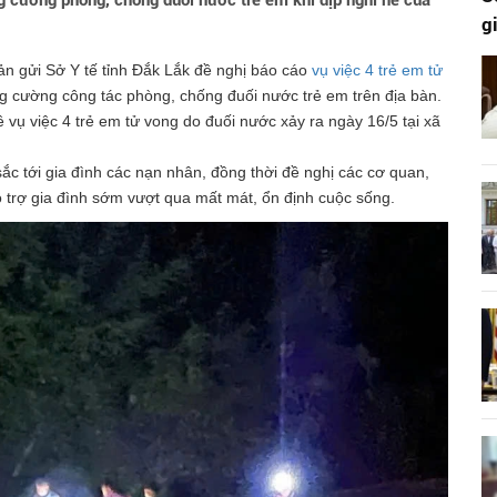
g cường phòng, chống đuối nước trẻ em khi dịp nghỉ hè của
g
ản gửi Sở Y tế tỉnh Đắk Lắk đề nghị báo cáo
vụ việc 4 trẻ em tử
ng cường công tác phòng, chống đuối nước trẻ em trên địa bàn.
vụ việc 4 trẻ em tử vong do đuối nước xảy ra ngày 16/5 tại xã
ắc tới gia đình các nạn nhân, đồng thời đề nghị các cơ quan,
ỗ trợ gia đình sớm vượt qua mất mát, ổn định cuộc sống.