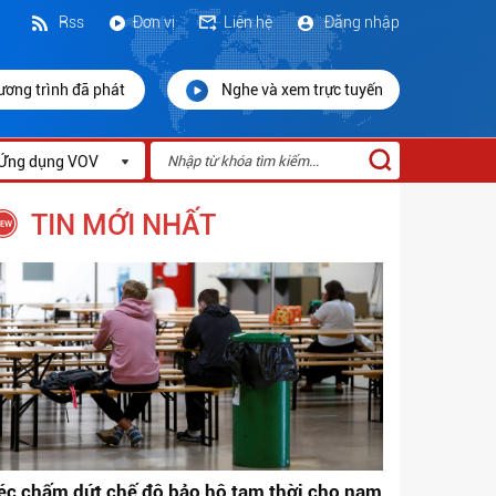
Rss
Đơn vị
Liên hệ
Đăng nhập
ương trình đã phát
Nghe và xem trực tuyến
Ứng dụng VOV
TIN MỚI NHẤT
éc chấm dứt chế độ bảo hộ tạm thời cho nam