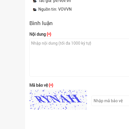
Tác giả: pv/vov.vn
Nguồn tin: VOVVN
Bình luận
Nội dung
(*)
Mã bảo vệ
(*)