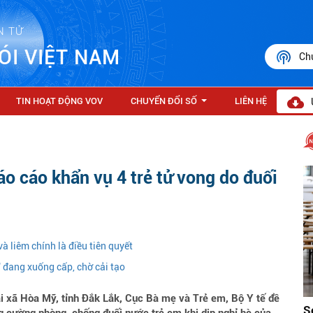
N TỬ
ÓI VIỆT NAM
Ch
TIN HOẠT ĐỘNG VOV
CHUYỂN ĐỔI SỐ
LIÊN HỆ
...
o cáo khẩn vụ 4 trẻ tử vong do đuối
à liêm chính là điều tiên quyết
" đang xuống cấp, chờ cải tạo
i xã Hòa Mỹ, tỉnh Đắk Lắk, Cục Bà mẹ và Trẻ em, Bộ Y tế đề
S