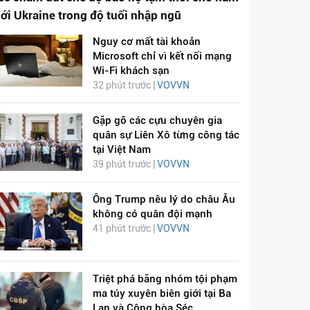
iới Ukraine trong độ tuổi nhập ngũ
Nguy cơ mất tài khoản
Microsoft chỉ vì kết nối mạng
Wi-Fi khách sạn
32 phút trước |
VOVVN
Gặp gỡ các cựu chuyên gia
quân sự Liên Xô từng công tác
tại Việt Nam
39 phút trước |
VOVVN
Ông Trump nêu lý do châu Âu
không có quân đội mạnh
41 phút trước |
VOVVN
Triệt phá băng nhóm tội phạm
ma túy xuyên biên giới tại Ba
Lan và Cộng hòa Séc