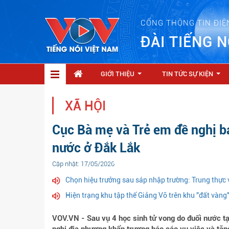
CỔNG THÔNG TIN ĐIỆ
ĐÀI TIẾNG N
GIỚI THIỆU
TIN TỨC SỰ KIỆN
...
...
XÃ HỘI
Cục Bà mẹ và Trẻ em đề nghị bá
nước ở Đắk Lắk
Cập nhật: 17/05/2026
Chọn hiệu trưởng sau sáp nhập trường: Trung thực v
Hiện trạng khu tập thể Giảng Võ trên khu "đất vàng
VOV.VN - Sau vụ 4 học sinh tử vong do đuối nước tạ