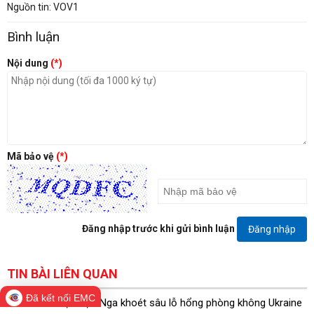
Nguồn tin: VOV1
Bình luận
Nội dung
(*)
Mã bảo vệ
(*)
Đăng nhập trước khi gửi bình luận
Đăng nhập
TIN BÀI LIÊN QUAN
Đã kết nối EMC
Tên lửa đạn đạo Nga khoét sâu lỗ hổng phòng không Ukraine