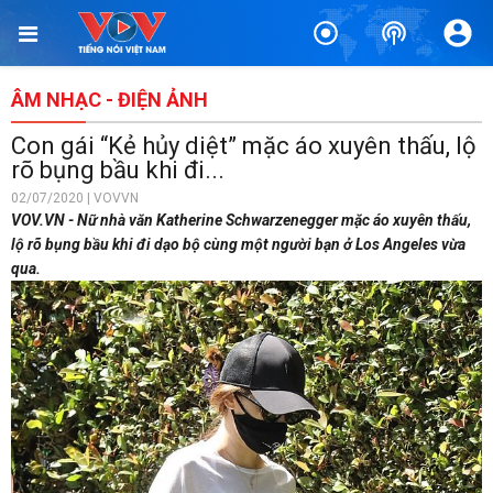
ÂM NHẠC - ĐIỆN ẢNH
Con gái “Kẻ hủy diệt” mặc áo xuyên thấu, lộ
rõ bụng bầu khi đi...
02/07/2020 | VOVVN
VOV.VN - Nữ nhà văn Katherine Schwarzenegger mặc áo xuyên thấu,
lộ rõ bụng bầu khi đi dạo bộ cùng một người bạn ở Los Angeles vừa
qua.