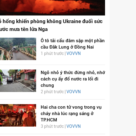
ỗ hổng khiến phòng không Ukraine đuối sức
rước mưa tên lửa Nga
Ô tô tải cẩu đâm sập một phần
cầu Đắk Lung ở Đồng Nai
1 phút trước |
VOVVN
Ngõ nhỏ ý thức đừng nhỏ, nhớ
cách cụ ấy đổ nước ra lối đi
chung
2 phút trước |
VOVVN
Hai cha con tử vong trong vụ
cháy nhà lúc rạng sáng ở
TP.HCM
3 phút trước |
VOVVN