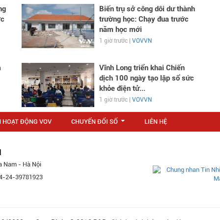
ng
Biến trụ sở công dôi dư thành
ớc
trường học: Chạy đua trước
năm học mới
1 giờ trước |
VOVVN
m
Vĩnh Long triển khai Chiến
dịch 100 ngày tạo lập sổ sức
khỏe điện tử...
1 giờ trước |
VOVVN
N HOẠT ĐỘNG VOV
CHUYỂN ĐỔI SỐ
LIÊN HỆ
...
M
a Nam - Hà Nội
 84-24-39781923