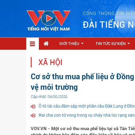
CỔNG THÔNG TIN ĐIỆ
ĐÀI TIẾNG N
GIỚI THIỆU
TIN TỨC SỰ KIỆN
...
...
XÃ HỘI
Cơ sở thu mua phế liệu ở Đồng 
vệ môi trường
Cập nhật: 04/06/2026
Ô tô tải cẩu đâm sập một phần cầu Đắk Lung ở Đồn
Hai cha con tử vong trong vụ cháy nhà lúc rạng sá
VOV.VN - Một cơ sở thu mua phế liệu tại xã Tân Tiế