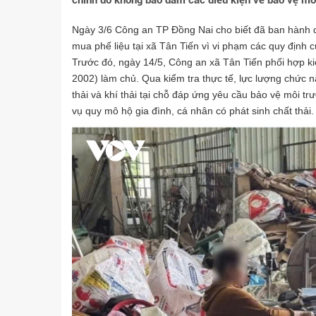
chính do không bảo đảm các điều kiện về bảo vệ môi
Ngày 3/6 Công an TP Đồng Nai cho biết đã ban hành q
mua phế liệu tại xã Tân Tiến vì vi phạm các quy định 
Trước đó, ngày 14/5, Công an xã Tân Tiến phối hợp ki
2002) làm chủ. Qua kiểm tra thực tế, lực lượng chức nă
thải và khí thải tại chỗ đáp ứng yêu cầu bảo vệ môi tr
vụ quy mô hộ gia đình, cá nhân có phát sinh chất thải.