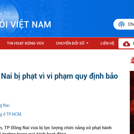
N TỬ
ÓI VIỆT NAM
Ch
TIN HOẠT ĐỘNG VOV
CHUYỂN ĐỔI SỐ
LIÊN HỆ
...
Nai bị phạt vì vi phạm quy định bảo
g Nai
ng ở TP.HCM
n, TP Đồng Nai vừa bị lực lượng chức năng xử phạt hành