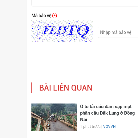
Mã bảo vệ
(*)
BÀI LIÊN QUAN
Ô tô tải cẩu đâm sập một
phần cầu Đắk Lung ở Đồng
Nai
1 phút trước |
VOVVN