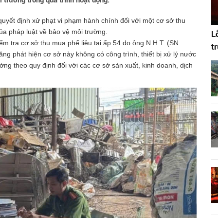
 trường trong quá trình hoạt động.
uyết định xử phạt vi phạm hành chính đối với một cơ sở thu
của pháp luật về bảo vệ môi trường.
L
ểm tra cơ sở thu mua phế liệu tại ấp 54 do ông N.H.T. (SN
t
ng phát hiện cơ sở này không có công trình, thiết bị xử lý nước
ường theo quy định đối với các cơ sở sản xuất, kinh doanh, dịch