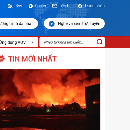
Rss
Đơn vị
Liên hệ
Đăng nhập
ương trình đã phát
Nghe và xem trực tuyến
Ứng dụng VOV
TIN MỚI NHẤT