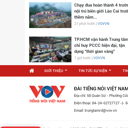
Chạy đua hoàn thành 4 trườ
nội trú biên giới Lào Cai trư
thềm năm...
21 phút trước |
VOVVN
TP.HCM vận hành Trung tâ
chỉ huy PCCC hiện đại, tận
dụng “thời gian vàng”
1 giờ trước |
VOVVN
GIỚI THIỆU
TIN TỨC SỰ KIỆN
TI
...
...
ĐÀI TIẾNG NÓI VIỆT NA
Địa chỉ: 58 Quán Sứ - Phường Cử
Điện thoại: 84-24-62727127 -|-
Email: trungtamrd@vov.vn