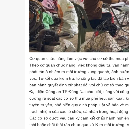
Cơ quan chức năng làm việc với chủ cơ sở thu mua ph
Theo cơ quan chức năng, việc không đầu tư, vận hành c
phát tán ô nhiễm ra môi trường xung quanh, ảnh hưởn
vực. Từ kết quả kiểm tra, tổ công tác đã lập biên bả
ban hành quyết định xử phạt đối với chủ cơ sở theo qu
Đại diện Công an TP Đồng Nai cho biết, cùng với công
cường rà soát các cơ sở thu mua phế liệu, sản xuất, k
tuyên truyền, phổ biến quy định pháp luật về bảo vệ
trách nhiệm của các tổ chức, cá nhân trong hoạt động 
Các cơ sở được yêu cầu ký cam kết chấp hành nghiêm 
thải hoặc chất thải rắn chưa qua xử lý ra môi trường. 