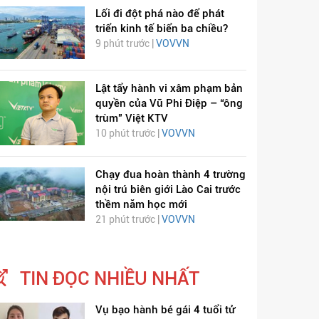
Lối đi đột phá nào để phát
triển kinh tế biển ba chiều?
9 phút trước |
VOVVN
Lật tẩy hành vi xâm phạm bản
quyền của Vũ Phi Điệp – “ông
trùm” Việt KTV
10 phút trước |
VOVVN
Chạy đua hoàn thành 4 trường
nội trú biên giới Lào Cai trước
thềm năm học mới
21 phút trước |
VOVVN
TIN ĐỌC NHIỀU NHẤT
Vụ bạo hành bé gái 4 tuổi tử