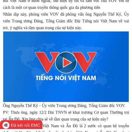
nói Việt Nam ở nước ngoài, thể hiện uy tín và tầm vóc của VOV với tư
cách là một cơ quan truyền thông quốc gia đa phương tiện
Nhân dịp này, phóng viên VOV đã phỏng vấn ông Nguyễn Thế Kỷ, Ủy
viên Trung ương Đảng, Tổng Giám đốc Đài Tiếng nói Việt Nam về vai
trò, ý nghĩa và tầm quan trọng của sự kiện này.
Ông Nguyễn Thế Kỷ - Ủy viên Trung ương Đảng, Tổng Giám đốc VOV.
PV: Thưa ông, ngày 12/2 Đài TNVN sẽ khai trương Cơ quan Thường trú
tại Ấn Độ. Xin ông chia sẻ về tầm quan trọng của sự kiện này?
Đã kết nối EMC
Ông Nguyễn Thế Kỷ: Việt Nam và Ấn Độ là 2 nước có quan hệ truyền