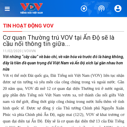
TIN HOẠT ĐỘNG VOV
Cơ quan Thường trú VOV tại Ấn Độ sẽ là
cầu nối thông tin giữa...
11/02/2020 | VOVVN
Với những “cây cầu” về báo chí, về văn hóa và trước đó là hàng không,
đây là tiền đề quan trọng để Việt Nam và Ấn Độ xích lại gần nhau hơn
nữa
Với vị thế một Đài quốc gia, Đài Tiếng nói Việt Nam (VOV) liên tục nhận
được sự tin tưởng và yêu mến của công chúng trong và ngoài nước. Gần
20 năm qua, VOV đã mở 12 cơ quan đại diện Thường trú ở nước ngoài,
góp phần đưa Tiếng nói Việt Nam vươn xa, trở thành cầu nối giữa Việt
nam và thế giới, đồng thời giúp công chúng trong nước hiểu thêm về tình
hình quốc tế. Được sự đồng ý của Thủ tướng Chính phủ Nguyễn Xuân
Phúc và phía Chính phủ Ấn Độ, ngày mai (12/2), VOV sẽ khai trương cơ
quan đại diện tại Ấn Độ. Đây sẽ là cơ quan đại diện thứ 13 của Đài Tiếng