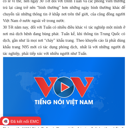
có lẽ vì thế, nên ngày 30 Tết đối với Đinh Tuấn và các phóng viên thường
trú lại càng trở nên “bình thường” hơn những ngày bình thường khác để
chuyển tải những thông tin ở khắp nơi trên thế giới, của cộng đồng người
Việt Nam ở nước ngoài về trong nước.
30 Tết năm nay, đối với Tuấn có nhiều điều khác vì tác nghiệp một mình ở
nơi mà dịch bệnh đang bùng phát. Tuấn kể, khi thông tin Trung Quốc có
dịch, gần như là mọi nơi “cháy” khẩu trang. Theo khuyến cáo là phải dùng
khẩu trang N95 mới có tác dụng phòng dịch, nhất là với những người đi
tác nghiệp, phải tiếp xúc với nhiều người như Tuấn.
Đã kết nối EMC