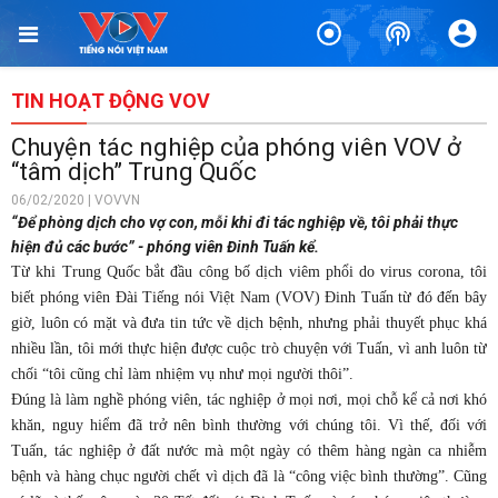
TIN HOẠT ĐỘNG VOV
Chuyện tác nghiệp của phóng viên VOV ở
“tâm dịch” Trung Quốc
06/02/2020 | VOVVN
“Để phòng dịch cho vợ con, mỗi khi đi tác nghiệp về, tôi phải thực
hiện đủ các bước” - phóng viên Đinh Tuấn kể.
Từ khi Trung Quốc bắt đầu công bố dịch viêm phổi do virus corona, tôi
biết phóng viên Đài Tiếng nói Việt Nam (VOV) Đinh Tuấn từ đó đến bây
giờ, luôn có mặt và đưa tin tức về dịch bệnh, nhưng phải thuyết phục khá
nhiều lần, tôi mới thực hiện được cuộc trò chuyện với Tuấn, vì anh luôn từ
chối “tôi cũng chỉ làm nhiệm vụ như mọi người thôi”.
Đúng là làm nghề phóng viên, tác nghiệp ở mọi nơi, mọi chỗ kể cả nơi khó
khăn, nguy hiểm đã trở nên bình thường với chúng tôi. Vì thế, đối với
Tuấn, tác nghiệp ở đất nước mà một ngày có thêm hàng ngàn ca nhiễm
bệnh và hàng chục người chết vì dịch đã là “công việc bình thường”. Cũng