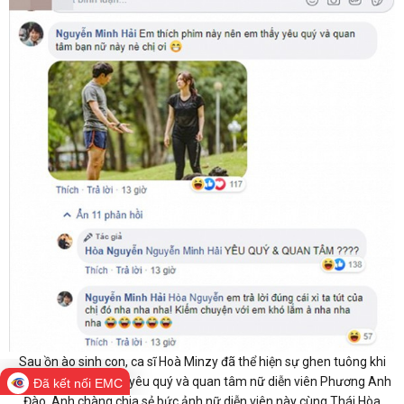
Sau ồn ào sinh con, ca sĩ Hoà Minzy đã thể hiện sự ghen tuông khi
bạn trai doanh nhân yêu quý và quan tâm nữ diễn viên Phương Anh
Đã kết nối EMC
Đào. Anh chàng chia sẻ bức ảnh nữ diễn viên này cùng Thái Hòa