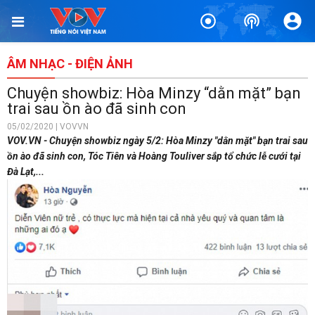
ÂM NHẠC - ĐIỆN ẢNH
Chuyện showbiz: Hòa Minzy “dằn mặt” bạn
trai sau ồn ào đã sinh con
05/02/2020 | VOVVN
VOV.VN - Chuyện showbiz ngày 5/2: Hòa Minzy "dằn mặt" bạn trai sau
ồn ào đã sinh con, Tóc Tiên và Hoàng Touliver sắp tổ chức lễ cưới tại
Đà Lạt,...