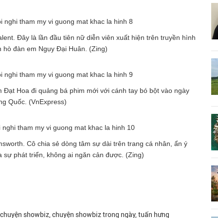
nt. Đây là lần đầu tiên nữ diễn viên xuất hiện trên truyền hình
n hò đàn em Ngụy Đại Huân. (Zing)
 Đạt Hoa đi quảng bá phim mới với cánh tay bó bột vào ngày
ung Quốc. (VnExpress)
msworth. Cô chia sẻ dòng tâm sự dài trên trang cá nhân, ẩn ý
a sự phát triển, không ai ngăn cản được. (Zing)
, chuyện showbiz, chuyện showbiz trong ngày, tuấn hưng