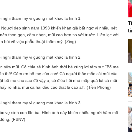
T
. Người đẹp sinh năm 1993 khiến khán giả bất ngờ vì nhiều nét
t
ên thon gọn, cằm nhọn, mũi cao hơn so với trước. Liên lạc với
 hồi về việc phẫu thuật thẩm mỹ. (Zing)
ồn sửa mũi. Cô chia sẻ hình ảnh thời bé cùng lời tâm sự: "Bố mẹ
vẫn thế! Cảm ơn bố mẹ của con! Có người thắc mắc cái mũi của
t bố mẹ cho sao để vậy ạ, có điều hồi nhỏ mập quá lút cả mũi
ấy rõ nha, mũi cả hai đều cao thật là cao ạ!". (Tiền Phong)
óc vợ sinh con lần ba. Hình ảnh này khiến nhiều người hâm mộ
 động. (FBNV)