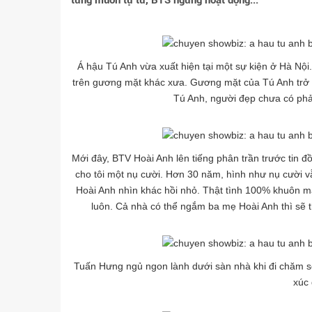
từng muốn tự tử, BTS ngừng hoạt động...
Á hậu Tú Anh vừa xuất hiện tại một sự kiện ở Hà Nội
trên gương mặt khác xưa. Gương mặt của Tú Anh trở n
Tú Anh, người đẹp chưa có phản
Mới đây, BTV Hoài Anh lên tiếng phân trần trước tin đ
cho tôi một nụ cười. Hơn 30 năm, hình như nụ cười 
Hoài Anh nhìn khác hồi nhỏ. Thật tình 100% khuôn mặ
luôn. Cả nhà có thể ngắm ba mẹ Hoài Anh thì sẽ th
Tuấn Hưng ngủ ngon lành dưới sàn nhà khi đi chăm s
xúc