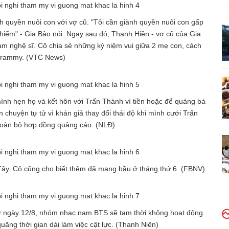
h quyền nuôi con với vợ cũ. "Tôi cần giành quyền nuôi con gấp
hiểm" - Gia Bảo nói. Ngay sau đó, Thanh Hiền - vợ cũ của Gia
am nghệ sĩ. Cô chia sẻ những kỷ niệm vui giữa 2 mẹ con, cách
rammy. (VTC News)
mình hẹn họ và kết hôn với Trấn Thành vì tiền hoặc để quảng bá
n chuyện tự tử vì khán giả thay đổi thái độ khi mình cưới Trấn
 toàn bộ hợp đồng quảng cáo. (NLĐ)
Tây. Cô cũng cho biết thêm đã mang bầu ở tháng thứ 6. (FBNV)
 từ ngày 12/8, nhóm nhạc nam BTS sẽ tạm thời không hoạt động.
ãng thời gian dài làm việc cật lực. (Thanh Niên)