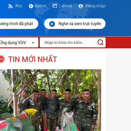
Rss
Đơn vị
Liên hệ
Đăng nhập
ương trình đã phát
Nghe và xem trực tuyến
Ứng dụng VOV
TIN MỚI NHẤT