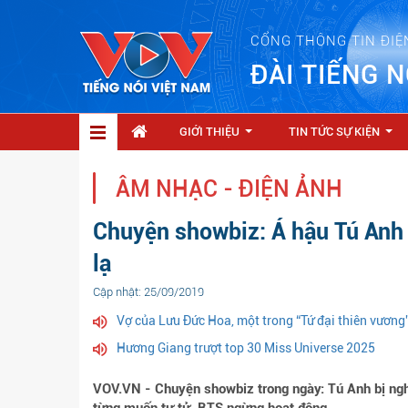
CỔNG THÔNG TIN ĐIỆ
ĐÀI TIẾNG N
GIỚI THIỆU
TIN TỨC SỰ KIỆN
...
...
ÂM NHẠC - ĐIỆN ẢNH
Chuyện showbiz: Á hậu Tú Anh
lạ
Cập nhật: 25/09/2019
Vợ của Lưu Đức Hoa, một trong “Tứ đại thiên vương
Hương Giang trượt top 30 Miss Universe 2025
VOV.VN - Chuyện showbiz trong ngày: Tú Anh bị ng