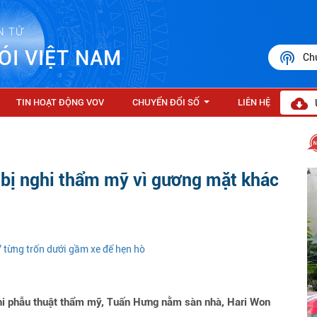
N TỬ
ÓI VIỆT NAM
Ch
TIN HOẠT ĐỘNG VOV
CHUYỂN ĐỔI SỐ
LIÊN HỆ
...
 bị nghi thẩm mỹ vì gương mặt khác
” từng trốn dưới gầm xe để hẹn hò
hi phẫu thuật thẩm mỹ, Tuấn Hưng nằm sàn nhà, Hari Won