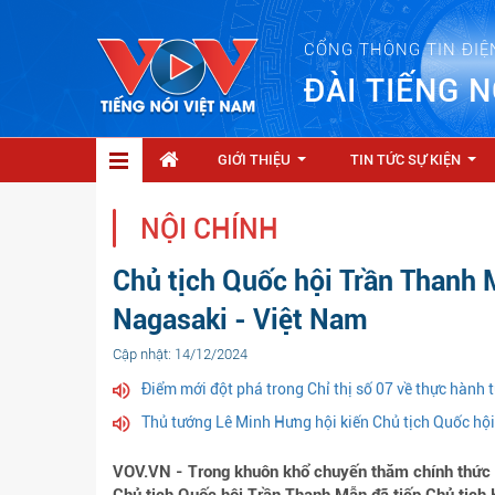
CỔNG THÔNG TIN ĐIỆ
ĐÀI TIẾNG N
GIỚI THIỆU
TIN TỨC SỰ KIỆN
...
...
NỘI CHÍNH
Chủ tịch Quốc hội Trần Thanh 
Nagasaki - Việt Nam
Cập nhật: 14/12/2024
Điểm mới đột phá trong Chỉ thị số 07 về thực hành
Thủ tướng Lê Minh Hưng hội kiến Chủ tịch Quốc hội
VOV.VN - Trong khuôn khổ chuyến thăm chính thức N