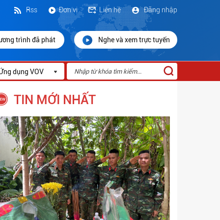
Rss
Đơn vị
Liên hệ
Đăng nhập
ương trình đã phát
Nghe và xem trực tuyến
Ứng dụng VOV
TIN MỚI NHẤT