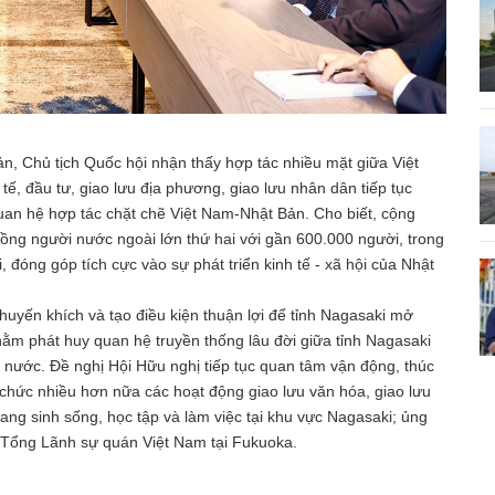
ản, Chủ tịch Quốc hội nhận thấy hợp tác nhiều mặt giữa Việt
tế, đầu tư, giao lưu địa phương, giao lưu nhân dân tiếp tục
 quan hệ hợp tác chặt chẽ Việt Nam-Nhật Bản. Cho biết, cộng
ồng người nước ngoài lớn thứ hai với gần 600.000 người, trong
đóng góp tích cực vào sự phát triển kinh tế - xã hội của Nhật
uyến khích và tạo điều kiện thuận lợi để tỉnh Nagasaki mở
hằm phát huy quan hệ truyền thống lâu đời giữa tỉnh Nagasaki
ai nước. Đề nghị Hội Hữu nghị tiếp tục quan tâm vận động, thúc
chức nhiều hơn nữa các hoạt động giao lưu văn hóa, giao lưu
ang sinh sống, học tập và làm việc tại khu vực Nagasaki; ủng
a Tổng Lãnh sự quán Việt Nam tại Fukuoka.