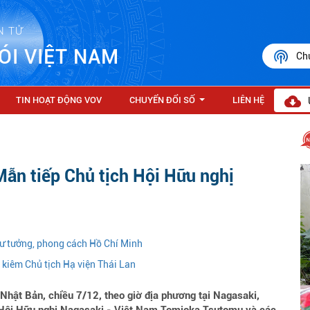
N TỬ
ÓI VIỆT NAM
Ch
TIN HOẠT ĐỘNG VOV
CHUYỂN ĐỔI SỐ
LIÊN HỆ
...
Mẫn tiếp Chủ tịch Hội Hữu nghị
 tư tưởng, phong cách Hồ Chí Minh
 kiêm Chủ tịch Hạ viện Thái Lan
hật Bản, chiều 7/12, theo giờ địa phương tại Nagasaki,