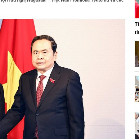
h Hội Hữu nghị Nagasaki - Việt Nam Tomioka Tsutomu và các
T
t