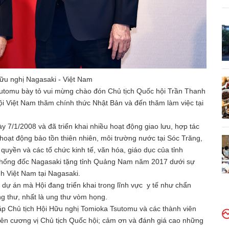
Hữu nghị Nagasaki - Việt Nam
sutomu bày tỏ vui mừng chào đón Chủ tịch Quốc hội Trần Thanh
 Việt Nam thăm chính thức Nhật Bản và đến thăm làm việc tại
y 7/1/2008 và đã triển khai nhiều hoạt động giao lưu, hợp tác
hoạt động bảo tồn thiên nhiên, môi trường nước tại Sóc Trăng,
yền và các tổ chức kinh tế, văn hóa, giáo dục của tỉnh
Thống đốc Nagasaki tặng tỉnh Quảng Nam năm 2017 dưới sự
nh Việt Nam tại Nagasaki.
 dự án mà Hội đang triển khai trong lĩnh vực y tế như chẩn
ng thư, nhất là ung thư vòm họng.
p Chủ tịch Hội Hữu nghị Tomioka Tsutomu và các thành viên
rên cương vị Chủ tịch Quốc hội; cảm ơn và đánh giá cao những