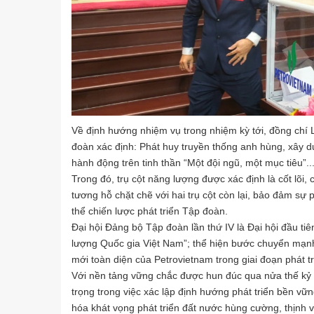
Về định hướng nhiệm vụ trong nhiệm kỳ tới, đồng chí
đoàn xác định: Phát huy truyền thống anh hùng, xây 
hành động trên tinh thần “Một đội ngũ, một mục tiêu”..
Trong đó, trụ cột năng lượng được xác định là cốt lõi, c
tương hỗ chặt chẽ với hai trụ cột còn lại, bảo đảm sự 
thể chiến lược phát triển Tập đoàn.
Đại hội Đảng bộ Tập đoàn lần thứ IV là Đại hội đầu t
lượng Quốc gia Việt Nam”; thể hiện bước chuyển mạnh
mới toàn diện của Petrovietnam trong giai đoạn phát tr
Với nền tảng vững chắc được hun đúc qua nửa thế kỷ 
trọng trong việc xác lập định hướng phát triển bền vữn
hóa khát vọng phát triển đất nước hùng cường, thịnh 