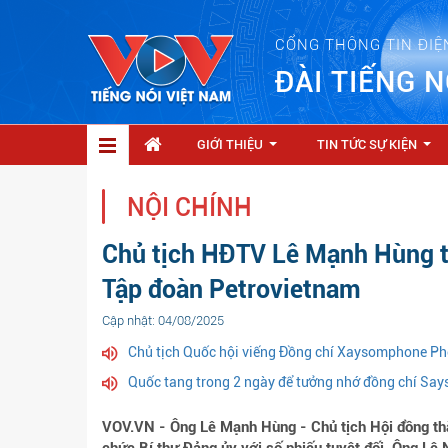
CỔNG THÔNG TIN ĐIỆ
ĐÀI TIẾNG N
GIỚI THIỆU
TIN TỨC SỰ KIỆN
...
...
NỘI CHÍNH
Chủ tịch HĐTV Lê Mạnh Hùng ti
Tập đoàn Petrovietnam
Cập nhật: 04/08/2025
Chủ tịch Quốc hội viếng Đồng chí Xaysomphone Ph
Quốc tang trong 2 ngày để tưởng nhớ đồng chí S
VOV.VN - Ông Lê Mạnh Hùng - Chủ tịch Hội đồng thà