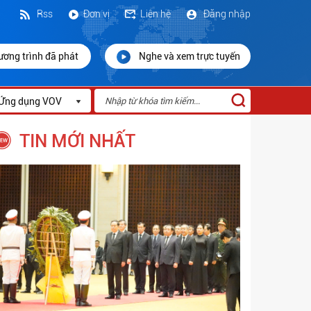
Rss
Đơn vị
Liên hệ
Đăng nhập
ương trình đã phát
Nghe và xem trực tuyến
Ứng dụng VOV
TIN MỚI NHẤT