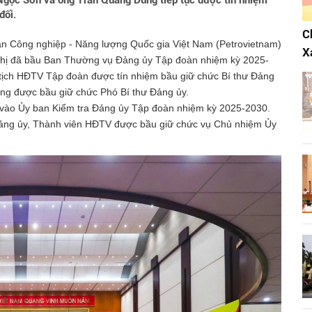
 Ngọc Sơn và ông Trần Quang Dũng tiếp tục được tín nhiệm
đối.
C
oàn Công nghiệp - Năng lượng Quốc gia Việt Nam (Petrovietnam)
X
 nghị đã bầu Ban Thường vụ Đảng ủy Tập đoàn nhiệm kỳ 2025-
ịch HĐTV Tập đoàn được tín nhiệm bầu giữ chức Bí thư Đảng
ng được bầu giữ chức Phó Bí thư Đảng ủy.
vào Ủy ban Kiểm tra Đảng ủy Tập đoàn nhiệm kỳ 2025-2030.
ảng ủy, Thành viên HĐTV được bầu giữ chức vụ Chủ nhiệm Ủy