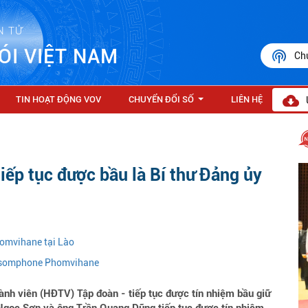
N TỬ
ÓI VIỆT NAM
Ch
TIN HOẠT ĐỘNG VOV
CHUYỂN ĐỔI SỐ
LIÊN HỆ
...
ếp tục được bầu là Bí thư Đảng ủy
omvihane tại Lào
aysomphone Phomvihane
nh viên (HĐTV) Tập đoàn - tiếp tục được tín nhiệm bầu giữ