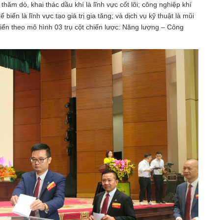
hăm dò, khai thác dầu khí là lĩnh vực cốt lõi; công nghiệp khí
biến là lĩnh vực tạo giá trị gia tăng; và dịch vụ kỹ thuật là mũi
riển theo mô hình 03 trụ cột chiến lược: Năng lượng – Công