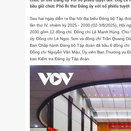
chức Bí thư Đảng ủy với số phiếu tuyệt đối. Ông Lê
bầu giữ chức Phó Bí thư Đảng ủy với số phiếu tuyệt 
Sau hai ngày diễn ra Đại hội đại biểu Đảng bộ Tập đ
lần thứ IV, nhiệm kỳ 2025 - 2030 (02-3/8/2025), Hội
2030 gồm 12 đồng chí. Đồng chí Lê Mạnh Hùng, Chủ t
ủy. Đồng chí Lê Ngọc Sơn và đồng chí Trần Quang Dũ
Ban Chấp hành Đảng bộ Tập đoàn đã bầu 6 đồng chí 
Đồng chí Nguyễn Văn Mậu, Ủy viên Ban Thường vụ Đ
ban Kiểm tra Đảng ủy Tập đoàn.