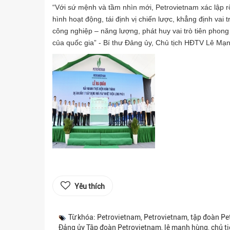
“Với sứ mệnh và tầm nhìn mới, Petrovietnam xác lập r
hình hoạt động, tái định vị chiến lược, khẳng định vai t
công nghiệp – năng lượng, phát huy vai trò tiên phon
của quốc gia” - Bí thư Đảng ủy, Chủ tịch HĐTV Lê M
Yêu thích
Từ khóa: Petrovietnam, Petrovietnam, tập đoàn Pet
Đảng ủy Tập đoàn Petrovietnam, lê mạnh hùng, chủ t