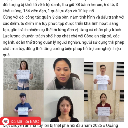
đối tượng bị khởi tố về 6 tội danh, thu giữ 38 bánh heroin, 6 ô tô, 3
khẩu súng, 154 viên đạn, 1 quả lựu đạn và 10 kíp nổ.
Cùng với đó, công tác quản lý địa bàn, nắm tình hình và đấu tranh với
các điểm, tụ điểm ma túy phức tạp được triển khai linh hoạt, sáng
tạo, gắn trách nhiệm cụ thể tới từng đơn vị, từng cá nhân phụ trách.
Lực lượng chuyên trách phối hợp chặt chẽ với Công an cấp xã, các
ngành, đoàn thể trong quản lý người nghiện, người sử dụng trái phép
chất ma túy, đồng thời tăng cường biện pháp hỗ trợ cai nghiện hiệu
quả.
Đã kết nối EMC
Một chuyên án ma tuý lớn bị triệt phá hồi đầu năm 2025 ở Quảng