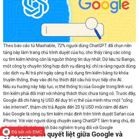
Theo báo cáo từ Mashable, 72% người dùng ChatGPT đã chọn nền
tảng này làm trang chủ trình duyệt của họ, cho thấy rằng các công
cụ tìm kiếm không còn là nguồn thông tin duy nhất. Dữ liệu từ Bango,
một công ty chuyên tổng hợp dịch vụ đăng ký, chỉ ra rằng người dùng
các dịch vụ AI trả phí ngày càng ít sử dụng tìm kiếm bằng từ khóa
truyền thống, thay vào đó họ thích đặt câu hỏi trực tiếp cho AI.
Nếu xu hướng này tiếp tục, vị thế thống trị của Google trong lĩnh vực
tìm kiếm phải đối mặt với những thách thức chưa từng có. Trước đây,
Google đã chi hàng tỷ USD để duy trì vị thế của mình như một “cổng
vào internet”, thậm chí trả Apple đến 20 tỷ USD mỗi năm để đảm
bảo Google là công cụ tìm kiếm mặc định trên trình duyệt Safari của
iPhone. Với việc người dùng chuyển sang ChatGPT làm trang chủ, đó
rõ ràng là dấu hiệu cảnh báo nghiêm trọng đối với Google.
Đã kết nối EMC
Sự cạnh tranh quyết liệt giữa Google và