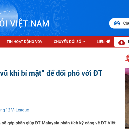
N TỬ
ÓI VIỆT NAM
Ch
TIN HOẠT ĐỘNG VOV
CHUYỂN ĐỔI SỐ
LIÊN HỆ
...
vũ khí bí mật” để đối phó với ĐT
vòng 12 V-League
 sẽ góp phần giúp ĐT Malaysia phân tích kỹ càng về ĐT Việt