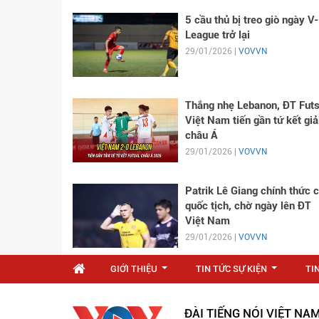
5 cầu thủ bị treo giò ngày V-
League trở lại
29/01/2026 |
VOVVN
Thắng nhẹ Lebanon, ĐT Futs
Việt Nam tiến gần tứ kết giả
châu Á
29/01/2026 |
VOVVN
Patrik Lê Giang chính thức 
quốc tịch, chờ ngày lên ĐT
Việt Nam
29/01/2026 |
VOVVN
GIỚI THIỆU
TIN TỨC SỰ KIỆN
TI
...
...
ĐÀI TIẾNG NÓI VIỆT NA