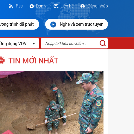
Rss
Đơn vị
Liên hệ
Đăng nhập
ương trình đã phát
Nghe và xem trực tuyến
Ứng dụng VOV
TIN MỚI NHẤT