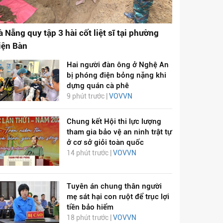
à Nẵng quy tập 3 hài cốt liệt sĩ tại phường
iện Bàn
Hai người đàn ông ở Nghệ An
bị phóng điện bỏng nặng khi
dựng quán cà phê
9 phút trước |
VOVVN
Chung kết Hội thi lực lượng
tham gia bảo vệ an ninh trật tự
ở cơ sở giỏi toàn quốc
14 phút trước |
VOVVN
Tuyên án chung thân người
mẹ sát hại con ruột để trục lợi
tiền bảo hiểm
18 phút trước |
VOVVN