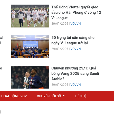
Thể Công Viettel quyết gieo
sầu cho Hải Phòng ở vòng 12
V-League
29/01/2026 |
VOVVN
al
50 trọng tài sẵn sàng cho
i
ngày V-League trở lại
29/01/2026 |
VOVVN
có
Chuyển nhượng 29/1: Quả
bóng Vàng 2025 sang Saudi
Arabia?
29/01/2026 |
VOVVN
N HOẠT ĐỘNG VOV
CHUYỂN ĐỔI SỐ
LIÊN HỆ
...
M