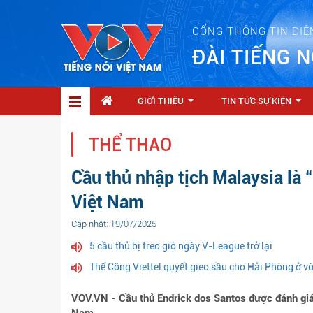
CỔNG THÔNG TIN ĐIỆ
ĐÀI TIẾNG N
GIỚI THIỆU
TIN TỨC SỰ KIỆN
...
...
THỂ THAO
Cầu thủ nhập tịch Malaysia là “
Việt Nam
Cập nhật: 19/07/2025
5 cầu thủ bị treo giò ngày V-League trở lại
Thể Công Viettel quyết gieo sầu cho Hải Phòng ở 
VOV.VN - Cầu thủ Endrick dos Santos được đánh giá