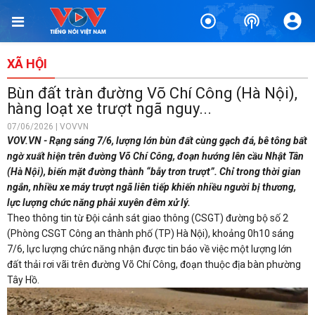
XÃ HỘI
Bùn đất tràn đường Võ Chí Công (Hà Nội),
hàng loạt xe trượt ngã nguy...
07/06/2026 | VOVVN
VOV.VN - Rạng sáng 7/6, lượng lớn bùn đất cùng gạch đá, bê tông bất
ngờ xuất hiện trên đường Võ Chí Công, đoạn hướng lên cầu Nhật Tân
(Hà Nội), biến mặt đường thành “bẫy trơn trượt”. Chỉ trong thời gian
ngắn, nhiều xe máy trượt ngã liên tiếp khiến nhiều người bị thương,
lực lượng chức năng phải xuyên đêm xử lý.
Theo thông tin từ Đội cảnh sát giao thông (CSGT) đường bộ số 2
(Phòng CSGT Công an thành phố (TP) Hà Nội), khoảng 0h10 sáng
7/6, lực lượng chức năng nhận được tin báo về việc một lượng lớn
đất thải rơi vãi trên đường Võ Chí Công, đoạn thuộc địa bàn phường
Tây Hồ.